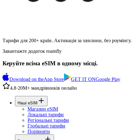
Тарифи для 200+ країн. Активація за хвилини, без роумінгу.
Завантажте додаток roamfly
Керуйте всіма eSIM в одному місці.
Download on the
App Store
GET IT ON
Google Play
4.8
·
20М+ мандрівників онлайн
Наші eSIM
Магазин eSIM
Локальні тарифи
Регіональні тарифи
Глобальні тарифи
Порівняти