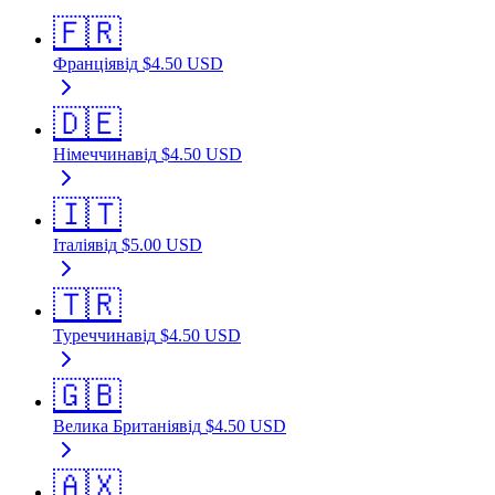
🇫🇷
Франція
від
$
4.50
USD
🇩🇪
Німеччина
від
$
4.50
USD
🇮🇹
Італія
від
$
5.00
USD
🇹🇷
Туреччина
від
$
4.50
USD
🇬🇧
Велика Британія
від
$
4.50
USD
🇦🇽