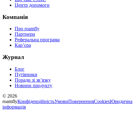
Центр допомоги
Компанія
Про roamfly
Партнери
Реферальна програма
Карʼєра
Журнал
Блог
Путівники
Поради зі звʼязку
Новини продукту
© 2026
roamfly
Конфіденційність
Умови
Повернення
Cookies
Юридична
інформація