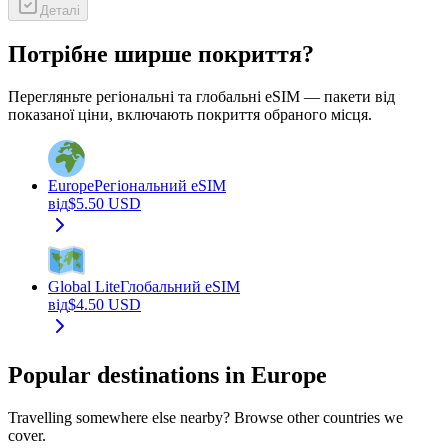
Деталі
Потрібне ширше покриття?
Перегляньте регіональні та глобальні eSIM — пакети від
показаної ціни, включають покриття обраного місця.
Europe
Регіональний eSIM
від
$
5.50
USD
Global Lite
Глобальний eSIM
від
$
4.50
USD
Popular destinations in Europe
Travelling somewhere else nearby? Browse other countries we
cover.