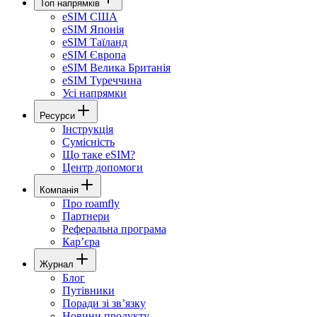
Топ напрямків
eSIM США
eSIM Японія
eSIM Таїланд
eSIM Європа
eSIM Велика Британія
eSIM Туреччина
Усі напрямки
Ресурси
Інструкція
Сумісність
Що таке eSIM?
Центр допомоги
Компанія
Про roamfly
Партнери
Реферальна програма
Карʼєра
Журнал
Блог
Путівники
Поради зі звʼязку
Новини продукту