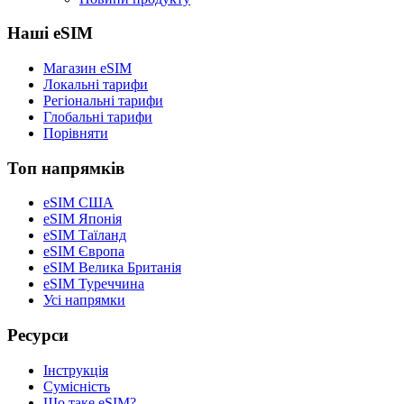
Наші eSIM
Магазин eSIM
Локальні тарифи
Регіональні тарифи
Глобальні тарифи
Порівняти
Топ напрямків
eSIM США
eSIM Японія
eSIM Таїланд
eSIM Європа
eSIM Велика Британія
eSIM Туреччина
Усі напрямки
Ресурси
Інструкція
Сумісність
Що таке eSIM?