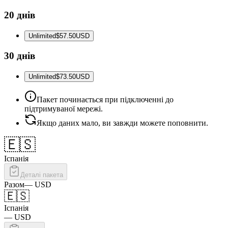
20 днів
Unlimited
$57.50
USD
30 днів
Unlimited
$73.50
USD
Пакет починається при підключенні до
підтримуваної мережі.
Якщо даних мало, ви завжди можете поповнити.
🇪🇸
Іспанія
Деталі пакета
Разом
—
USD
🇪🇸
Іспанія
—
USD