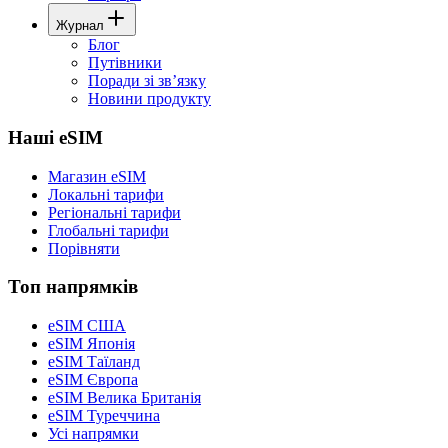
Журнал
Блог
Путівники
Поради зі звʼязку
Новини продукту
Наші eSIM
Магазин eSIM
Локальні тарифи
Регіональні тарифи
Глобальні тарифи
Порівняти
Топ напрямків
eSIM США
eSIM Японія
eSIM Таїланд
eSIM Європа
eSIM Велика Британія
eSIM Туреччина
Усі напрямки