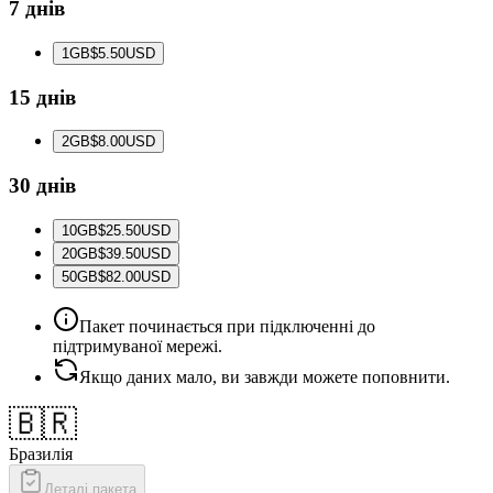
7 днів
1
GB
$5.50
USD
15 днів
2
GB
$8.00
USD
30 днів
10
GB
$25.50
USD
20
GB
$39.50
USD
50
GB
$82.00
USD
Пакет починається при підключенні до
підтримуваної мережі.
Якщо даних мало, ви завжди можете поповнити.
🇧🇷
Бразилія
Деталі пакета