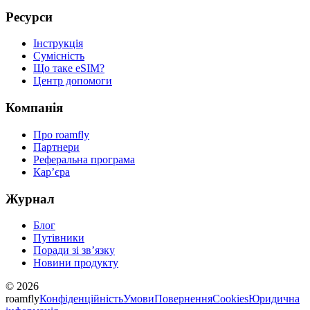
Ресурси
Інструкція
Сумісність
Що таке eSIM?
Центр допомоги
Компанія
Про roamfly
Партнери
Реферальна програма
Карʼєра
Журнал
Блог
Путівники
Поради зі звʼязку
Новини продукту
© 2026
roamfly
Конфіденційність
Умови
Повернення
Cookies
Юридична