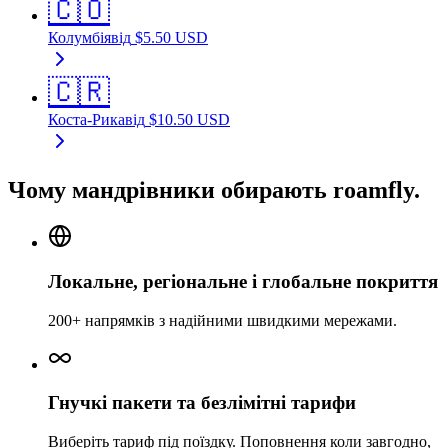
🇨🇴
Колумбія
від
$
5.50
USD
🇨🇷
Коста-Рика
від
$
10.50
USD
Чому мандрівники обирають roamfly.
Локальне, регіональне і глобальне покриття
200+ напрямків з надійними швидкими мережами.
Гнучкі пакети та безлімітні тарифи
Виберіть тариф під поїздку. Поповнення коли завгодно,