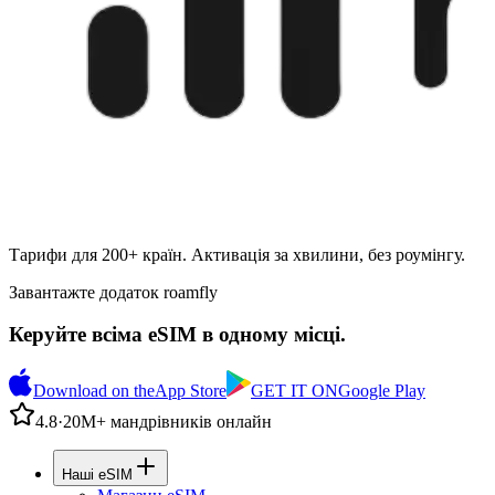
Тарифи для 200+ країн. Активація за хвилини, без роумінгу.
Завантажте додаток roamfly
Керуйте всіма eSIM в одному місці.
Download on the
App Store
GET IT ON
Google Play
4.8
·
20М+ мандрівників онлайн
Наші eSIM