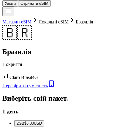
Увійти
Отримати eSIM
Магазин eSIM
Локальні eSIM
Бразилія
🇧🇷
Бразилія
Покриття
Claro Brasil
4G
Перевірити сумісність
Виберіть свій пакет.
1 день
2
GB
$5.00
USD