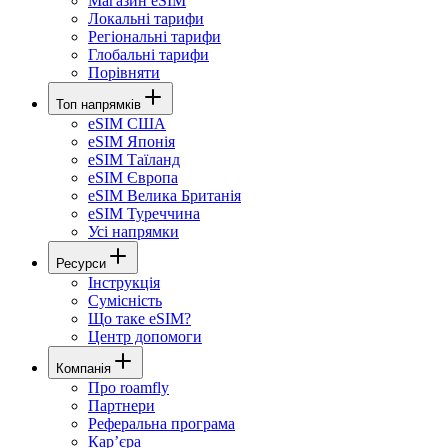
Магазин eSIM
Локальні тарифи
Регіональні тарифи
Глобальні тарифи
Порівняти
Топ напрямків
eSIM США
eSIM Японія
eSIM Таїланд
eSIM Європа
eSIM Велика Британія
eSIM Туреччина
Усі напрямки
Ресурси
Інструкція
Сумісність
Що таке eSIM?
Центр допомоги
Компанія
Про roamfly
Партнери
Реферальна програма
Карʼєра