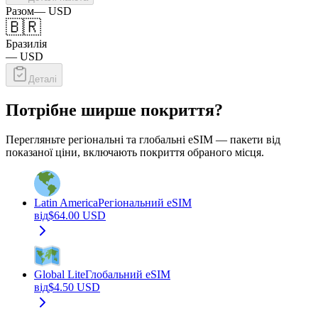
Разом
—
USD
🇧🇷
Бразилія
—
USD
Деталі
Потрібне ширше покриття?
Перегляньте регіональні та глобальні eSIM — пакети від
показаної ціни, включають покриття обраного місця.
Latin America
Регіональний eSIM
від
$
64.00
USD
Global Lite
Глобальний eSIM
від
$
4.50
USD