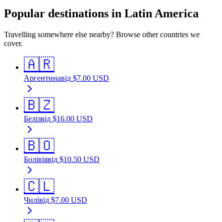
Popular destinations in Latin America
Travelling somewhere else nearby? Browse other countries we
cover.
🇦🇷
Аргентина
від
$
7.00
USD
🇧🇿
Беліз
від
$
16.00
USD
🇧🇴
Болівія
від
$
10.50
USD
🇨🇱
Чилі
від
$
7.00
USD