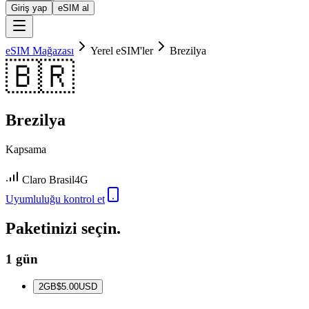
Giriş yap
eSIM al
eSIM Mağazası
Yerel eSIM'ler
Brezilya
🇧🇷
Brezilya
Kapsama
Claro Brasil
4G
Uyumluluğu kontrol et
Paketinizi seçin.
1 gün
2
GB
$5.00
USD