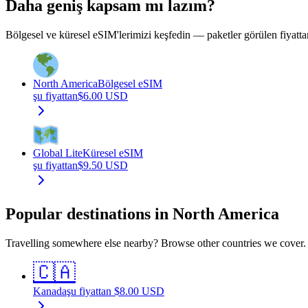
Daha geniş kapsam mı lazım?
Bölgesel ve küresel eSIM'lerimizi keşfedin — paketler görülen fiyatta
North America
Bölgesel eSIM
şu fiyattan
$
6.00
USD
Global Lite
Küresel eSIM
şu fiyattan
$
9.50
USD
Popular destinations in North America
Travelling somewhere else nearby? Browse other countries we cover.
🇨🇦
Kanada
şu fiyattan
$
8.00
USD