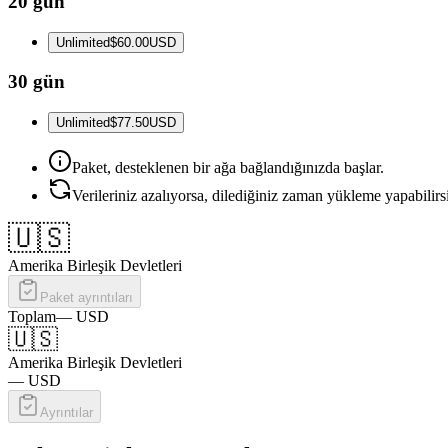
20 gün
Unlimited
$60.00
USD
30 gün
Unlimited
$77.50
USD
Paket, desteklenen bir ağa bağlandığınızda başlar.
Verileriniz azalıyorsa, dilediğiniz zaman yükleme yapabilirs
🇺🇸
Amerika Birleşik Devletleri
Paket ayrıntıları
Toplam
—
USD
🇺🇸
Amerika Birleşik Devletleri
—
USD
Ayrıntılar