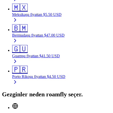
🇲🇽
Meksika
şu fiyattan
$
5.50
USD
🇧🇲
Bermuda
şu fiyattan
$
47.00
USD
🇬🇺
Guam
şu fiyattan
$
41.50
USD
🇵🇷
Porto Riko
şu fiyattan
$
4.50
USD
Gezginler neden roamfly seçer.