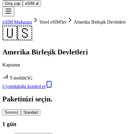
Giriş yap
eSIM al
eSIM Mağazası
Yerel eSIM'ler
Amerika Birleşik Devletleri
🇺🇸
Amerika Birleşik Devletleri
Kapsama
T-mobile
5G
Uyumluluğu kontrol et
Paketinizi seçin.
Sınırsız
Standart
1 gün