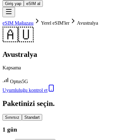
Giriş yap
eSIM al
eSIM Mağazası
Yerel eSIM'ler
Avustralya
🇦🇺
Avustralya
Kapsama
Optus
5G
Uyumluluğu kontrol et
Paketinizi seçin.
Sınırsız
Standart
1 gün