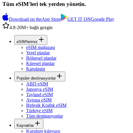
Tüm eSIM'leri tek yerden yönetin.
Download on the
App Store
GET IT ON
Google Play
4.8
·
20M+ bağlı gezgin
eSIM'lerimiz
eSIM mağazası
Yerel planlar
Bölgesel planlar
Küresel planlar
Karşılaştır
Popüler destinasyonlar
ABD eSIM
Japonya eSIM
Tayland eSIM
Avrupa eSIM
Birleşik Krallık eSIM
Türkiye eSIM
Tüm destinasyonlar
Kaynaklar
Kurulum kılavuzu