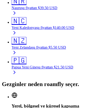
🇳🇷
Nauru
şu fiyattan
$
39.50
USD
🇳🇨
Yeni Kaledonya
şu fiyattan
$
140.00
USD
🇳🇿
Yeni Zelanda
şu fiyattan
$
5.50
USD
🇵🇬
Papua Yeni Gine
şu fiyattan
$
21.50
USD
Gezginler neden roamfly seçer.
Yerel, bölgesel ve küresel kapsama