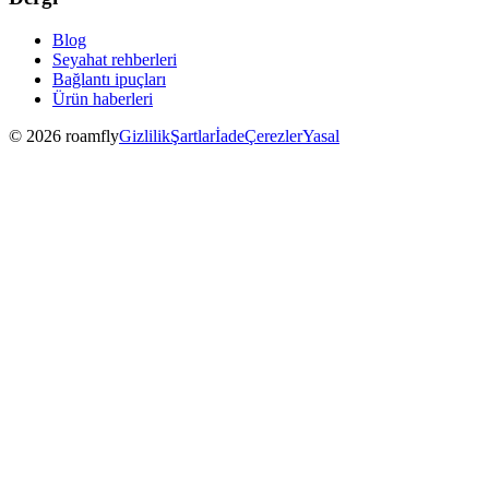
Blog
Seyahat rehberleri
Bağlantı ipuçları
Ürün haberleri
© 2026 roamfly
Gizlilik
Şartlar
İade
Çerezler
Yasal