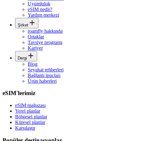
Uyumluluk
eSIM nedir?
Yardım merkezi
Şirket
roamfly hakkında
Ortaklar
Tavsiye programı
Kariyer
Dergi
Blog
Seyahat rehberleri
Bağlantı ipuçları
Ürün haberleri
eSIM'lerimiz
eSIM mağazası
Yerel planlar
Bölgesel planlar
Küresel planlar
Karşılaştır
Popüler destinasyonlar