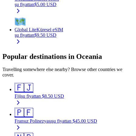
şu fiyattan
$
5.00
USD
Global Lite
Küresel eSIM
şu fiyattan
$
9.50
USD
Popular destinations in Oceania
Travelling somewhere else nearby? Browse other countries we
cover.
🇫🇯
Fiji
şu fiyattan
$
8.50
USD
🇵🇫
Fransız Polinezyası
şu fiyattan
$
45.00
USD