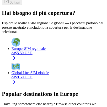
Dettagli
Hai bisogno di più copertura?
Esplora le nostre eSIM regionali e globali — i pacchetti partono dal
prezzo mostrato e includono la copertura per la destinazione
selezionata.
Europe
eSIM regionale
da
$
5.50
USD
Global Lite
eSIM globale
da
$
9.50
USD
Popular destinations in Europe
Travelling somewhere else nearby? Browse other countries we