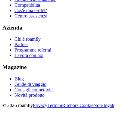
Compatibilità
Cos'è una eSIM?
Centro assistenza
Azienda
Chi è roamfly
Partner
Programma referral
Lavora con noi
Magazine
Blog
Guide di viaggio
Consigli connettività
Novità prodotto
© 2026 roamfly
Privacy
Termini
Rimborsi
Cookie
Note legali