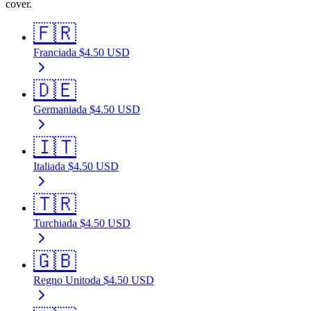
cover.
🇫🇷
Francia
da
$
4.50
USD
🇩🇪
Germania
da
$
4.50
USD
🇮🇹
Italia
da
$
4.50
USD
🇹🇷
Turchia
da
$
4.50
USD
🇬🇧
Regno Unito
da
$
4.50
USD