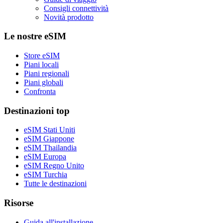
Consigli connettività
Novità prodotto
Le nostre eSIM
Store eSIM
Piani locali
Piani regionali
Piani globali
Confronta
Destinazioni top
eSIM Stati Uniti
eSIM Giappone
eSIM Thailandia
eSIM Europa
eSIM Regno Unito
eSIM Turchia
Tutte le destinazioni
Risorse
Guida all'installazione