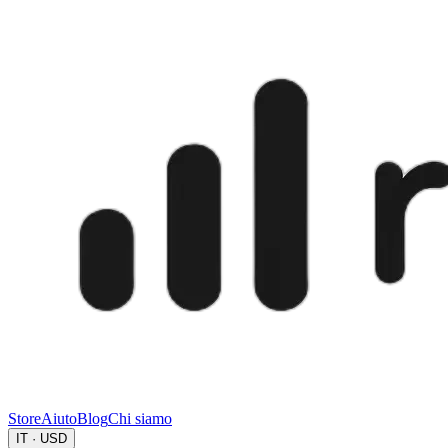
Store
Aiuto
Blog
Chi siamo
IT · USD