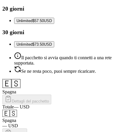
20 giorni
Unlimited
$57.50
USD
30 giorni
Unlimited
$73.50
USD
Il pacchetto si avvia quando ti connetti a una rete
supportata.
Se ne resta poco, puoi sempre ricaricare.
🇪🇸
Spagna
Dettagli del pacchetto
Totale
—
USD
🇪🇸
Spagna
—
USD