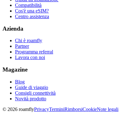
Compatibilità
Cos'è una eSIM?
Centro assistenza
Azienda
Chi è roamfly
Partner
Programma referral
Lavora con noi
Magazine
Blog
Guide di viaggio
Consigli connettività
Novità prodotto
© 2026 roamfly
Privacy
Termini
Rimborsi
Cookie
Note legali