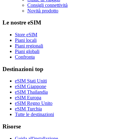
Consigli connettività
Novità prodotto
Le nostre eSIM
Store eSIM
Piani locali
Piani regionali
Piani globali
Confronta
Destinazioni top
eSIM Stati Uniti
eSIM Giappone
eSIM Thailandia
eSIM Europa
eSIM Regno Unito
eSIM Turchia
Tutte le destinazioni
Risorse
Guida all'installazione