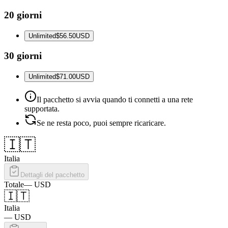
20 giorni
Unlimited
$56.50
USD
30 giorni
Unlimited
$71.00
USD
Il pacchetto si avvia quando ti connetti a una rete
supportata.
Se ne resta poco, puoi sempre ricaricare.
🇮🇹
Italia
Dettagli del pacchetto
Totale
—
USD
🇮🇹
Italia
—
USD