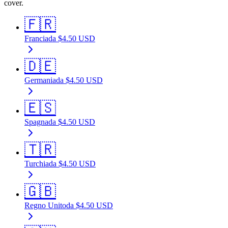
cover.
🇫🇷
Francia
da
$
4.50
USD
🇩🇪
Germania
da
$
4.50
USD
🇪🇸
Spagna
da
$
4.50
USD
🇹🇷
Turchia
da
$
4.50
USD
🇬🇧
Regno Unito
da
$
4.50
USD