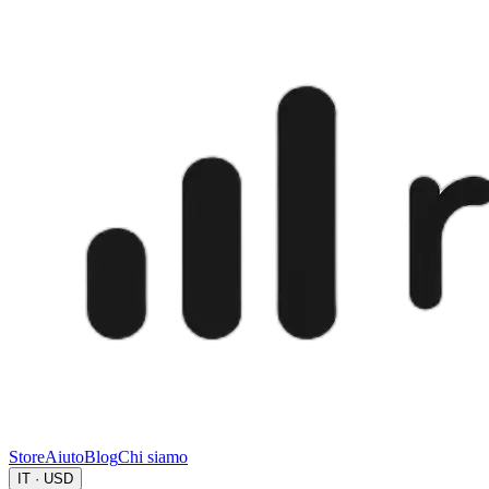
Store
Aiuto
Blog
Chi siamo
IT · USD