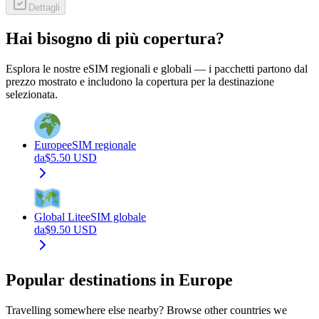
Dettagli
Hai bisogno di più copertura?
Esplora le nostre eSIM regionali e globali — i pacchetti partono dal
prezzo mostrato e includono la copertura per la destinazione
selezionata.
Europe
eSIM regionale
da
$
5.50
USD
Global Lite
eSIM globale
da
$
9.50
USD
Popular destinations in Europe
Travelling somewhere else nearby? Browse other countries we