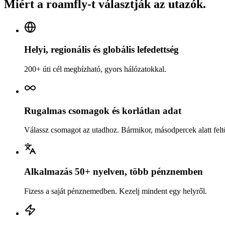
Miért a roamfly-t választják az utazók.
Helyi, regionális és globális lefedettség
200+ úti cél megbízható, gyors hálózatokkal.
Rugalmas csomagok és korlátlan adat
Válassz csomagot az utadhoz. Bármikor, másodpercek alatt feltö
Alkalmazás 50+ nyelven, több pénznemben
Fizess a saját pénznemedben. Kezelj mindent egy helyről.