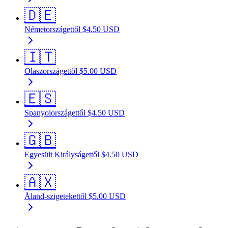
🇩🇪
Németország
ettől
$
4.50
USD
🇮🇹
Olaszország
ettől
$
5.00
USD
🇪🇸
Spanyolország
ettől
$
4.50
USD
🇬🇧
Egyesült Királyság
ettől
$
4.50
USD
🇦🇽
Åland-szigetek
ettől
$
5.00
USD