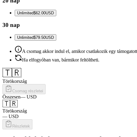
20 nap
Unlimited
$62.00
USD
30 nap
Unlimited
$79.50
USD
A csomag akkor indul el, amikor csatlakozik egy támogatott
Ha elfogyóban van, bármikor feltöltheti.
🇹🇷
Törökország
Csomag részletei
Összesen
—
USD
🇹🇷
Törökország
—
USD
Részletek