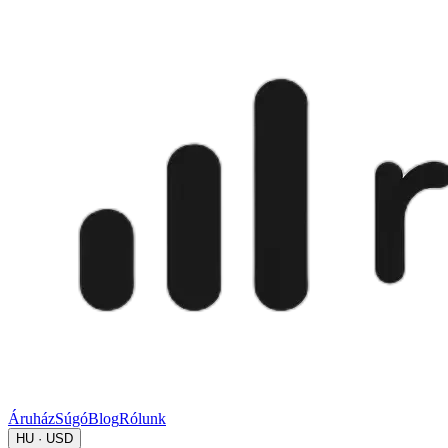
Áruház
Súgó
Blog
Rólunk
HU · USD