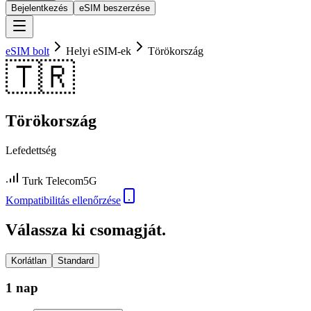
Bejelentkezés
eSIM beszerzése
eSIM bolt
Helyi eSIM-ek
Törökország
🇹🇷
Törökország
Lefedettség
Turk Telecom
5G
Kompatibilitás ellenőrzése
Válassza ki csomagját.
Korlátlan
Standard
1 nap