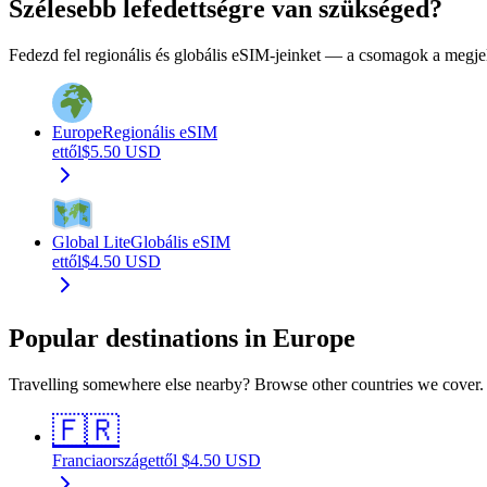
Szélesebb lefedettségre van szükséged?
Fedezd fel regionális és globális eSIM-jeinket — a csomagok a megjel
Europe
Regionális eSIM
ettől
$
5.50
USD
Global Lite
Globális eSIM
ettől
$
4.50
USD
Popular destinations in Europe
Travelling somewhere else nearby? Browse other countries we cover.
🇫🇷
Franciaország
ettől
$
4.50
USD