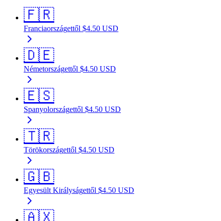
🇫🇷
Franciaország
ettől
$
4.50
USD
🇩🇪
Németország
ettől
$
4.50
USD
🇪🇸
Spanyolország
ettől
$
4.50
USD
🇹🇷
Törökország
ettől
$
4.50
USD
🇬🇧
Egyesült Királyság
ettől
$
4.50
USD
🇦🇽