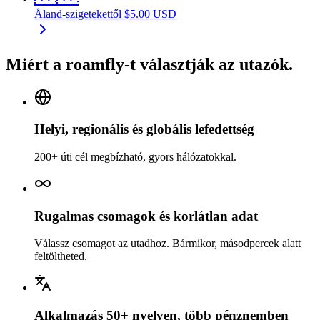
Åland-szigetek
ettől
$
5.00
USD
Miért a roamfly-t választják az utazók.
Helyi, regionális és globális lefedettség
200+ úti cél megbízható, gyors hálózatokkal.
Rugalmas csomagok és korlátlan adat
Válassz csomagot az utadhoz. Bármikor, másodpercek alatt
feltöltheted.
Alkalmazás 50+ nyelven, több pénznemben