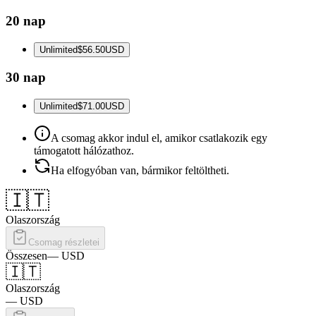
20 nap
Unlimited
$56.50
USD
30 nap
Unlimited
$71.00
USD
A csomag akkor indul el, amikor csatlakozik egy
támogatott hálózathoz.
Ha elfogyóban van, bármikor feltöltheti.
🇮🇹
Olaszország
Csomag részletei
Összesen
—
USD
🇮🇹
Olaszország
—
USD