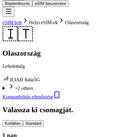
Bejelentkezés
eSIM beszerzése
eSIM bolt
Helyi eSIM-ek
Olaszország
🇮🇹
Olaszország
Lefedettség
ILIAD Italia
5G
+2 others
Kompatibilitás ellenőrzése
Válassza ki csomagját.
Korlátlan
Standard
1 nap