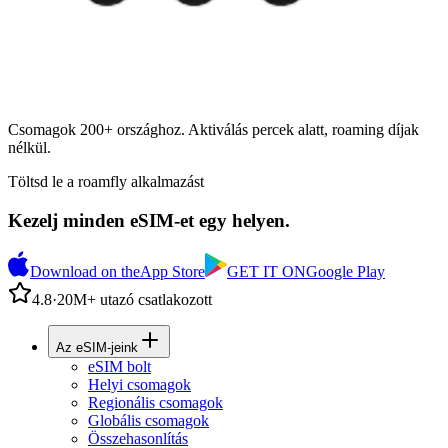
Csomagok 200+ országhoz. Aktiválás percek alatt, roaming díjak
nélkül.
Töltsd le a roamfly alkalmazást
Kezelj minden eSIM-et egy helyen.
Download on the
App Store
GET IT ON
Google Play
4.8
·
20M+ utazó csatlakozott
Az eSIM-jeink
eSIM bolt
Helyi csomagok
Regionális csomagok
Globális csomagok
Összehasonlítás