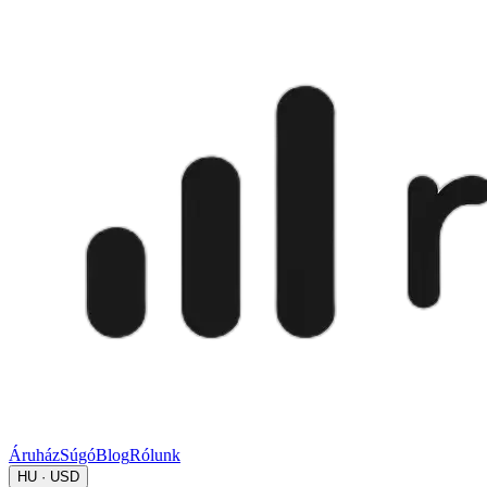
Áruház
Súgó
Blog
Rólunk
HU · USD