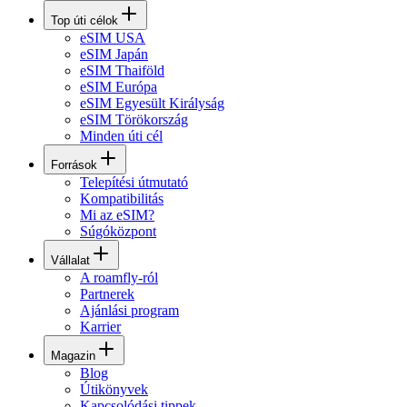
Top úti célok
eSIM USA
eSIM Japán
eSIM Thaiföld
eSIM Európa
eSIM Egyesült Királyság
eSIM Törökország
Minden úti cél
Források
Telepítési útmutató
Kompatibilitás
Mi az eSIM?
Súgóközpont
Vállalat
A roamfly-ról
Partnerek
Ajánlási program
Karrier
Magazin
Blog
Útikönyvek
Kapcsolódási tippek