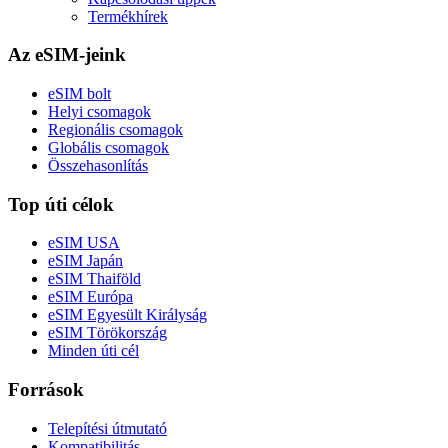
Termékhírek
Az eSIM-jeink
eSIM bolt
Helyi csomagok
Regionális csomagok
Globális csomagok
Összehasonlítás
Top úti célok
eSIM USA
eSIM Japán
eSIM Thaiföld
eSIM Európa
eSIM Egyesült Királyság
eSIM Törökország
Minden úti cél
Források
Telepítési útmutató
Kompatibilitás