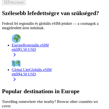
Részletek
Szélesebb lefedettségre van szükséged?
Fedezd fel regionális és globális eSIM-jeinket — a csomagok a
megjelenített áron indulnak.
Europe
Regionális eSIM
ettől
$
5.50
USD
Global Lite
Globális eSIM
ettől
$
4.50
USD
Popular destinations in Europe
Travelling somewhere else nearby? Browse other countries we
cover.