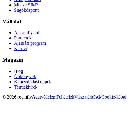
Mi az eSIM?
Súgóközpont
Vállalat
A roamfly-ról
Partnerek
Ajánlási program
Karrier
Magazin
Blog
Útikönyvek
Kapcsolódási tippek
Termékhírek
© 2026 roamfly
Adatvédelem
Feltételek
Visszatérítések
Cookie-k
Jogi