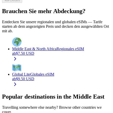
Details
Brauchen Sie mehr Abdeckung?
Entdecken Sie unsere regionalen und globalen eSIMs — Tarife
starten ab dem angezeigten Preis und decken den ausgewählten Ort
mit ab.
Middle East & North Africa
Regionales eSIM
ab
$
7.50
USD
Global Lite
Globales eSIM
ab
$
9.50
USD
Popular destinations in the Middle East
Travelling somewhere else nearby? Browse other countries we
cover.