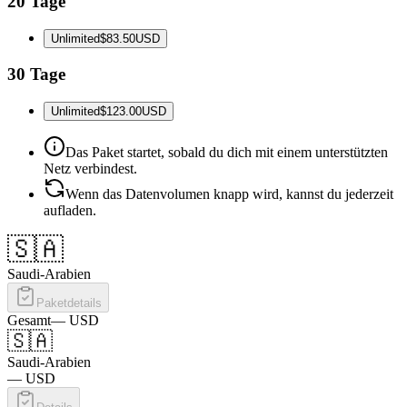
20 Tage
Unlimited
$83.50
USD
30 Tage
Unlimited
$123.00
USD
Das Paket startet, sobald du dich mit einem unterstützten
Netz verbindest.
Wenn das Datenvolumen knapp wird, kannst du jederzeit
aufladen.
🇸🇦
Saudi-Arabien
Paketdetails
Gesamt
—
USD
🇸🇦
Saudi-Arabien
—
USD