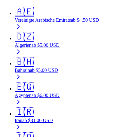
🇦🇪
Vereinigte Arabische Emirate
ab
$
4.50
USD
🇩🇿
Algerien
ab
$
5.00
USD
🇧🇭
Bahrain
ab
$
5.00
USD
🇪🇬
Ägypten
ab
$
6.00
USD
🇮🇷
Iran
ab
$
31.00
USD