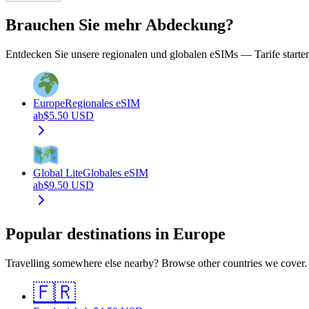
Brauchen Sie mehr Abdeckung?
Entdecken Sie unsere regionalen und globalen eSIMs — Tarife starte
Europe
Regionales eSIM
ab
$
5.50
USD
Global Lite
Globales eSIM
ab
$
9.50
USD
Popular destinations in Europe
Travelling somewhere else nearby? Browse other countries we cover.
🇫🇷