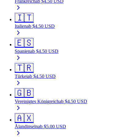
Frankreich
ab
$
4.50
USD
🇮🇹
Italien
ab
$
4.50
USD
🇪🇸
Spanien
ab
$
4.50
USD
🇹🇷
Türkei
ab
$
4.50
USD
🇬🇧
Vereinigtes Königreich
ab
$
4.50
USD
🇦🇽
Ålandinseln
ab
$
5.00
USD