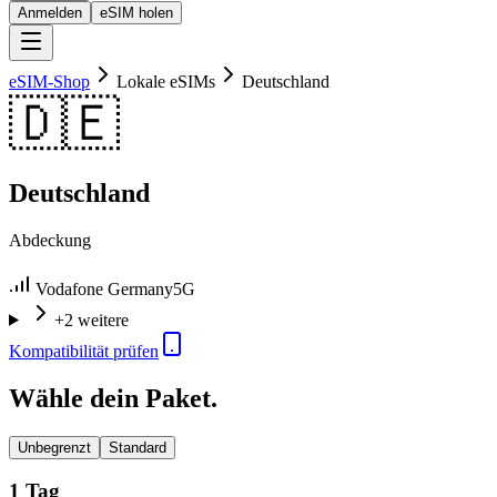
Anmelden
eSIM holen
eSIM-Shop
Lokale eSIMs
Deutschland
🇩🇪
Deutschland
Abdeckung
Vodafone Germany
5G
+2 weitere
Kompatibilität prüfen
Wähle dein Paket.
Unbegrenzt
Standard
1 Tag