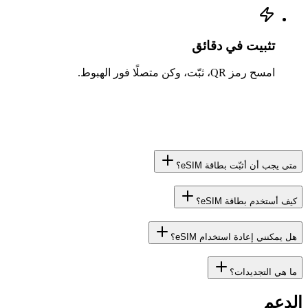
تثبيت في دقائق
امسح رمز QR، ثبّت، وكن متصلًا فور الهبوط.
متى يجب أن أثبّت بطاقة eSIM؟
كيف أستخدم بطاقة eSIM؟
هل يمكنني إعادة استخدام eSIM؟
ما هي التجديدات؟
الدعم