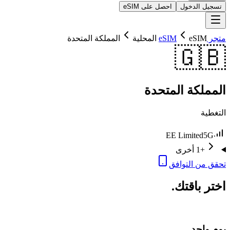
تسجيل الدخول
احصل على eSIM
متجر eSIM
eSIM المحلية
المملكة المتحدة
🇬🇧
المملكة المتحدة
التغطية
EE Limited
5G
+1 أخرى
تحقق من التوافق
اختر باقتك.
يوم واحد