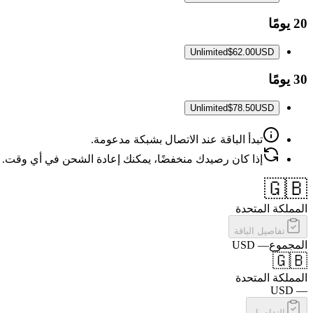
20 يومًا
Unlimited
$62.00
USD
30 يومًا
Unlimited
$78.50
USD
تبدأ الباقة عند الاتصال بشبكة مدعومة.
إذا كان رصيدك منخفضًا، يمكنك إعادة الشحن في أي وقت.
🇬🇧
المملكة المتحدة
تفاصيل الباقة
المجموع
—
USD
🇬🇧
المملكة المتحدة
USD
—
التفاصيل