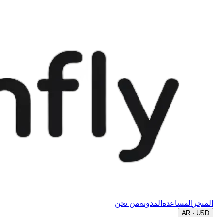
المتجر
المساعدة
المدونة
من نحن
AR · USD