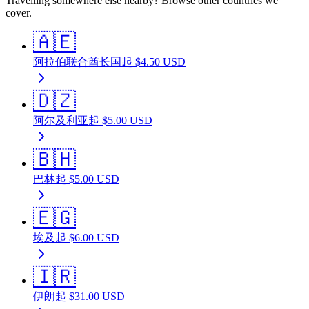
Travelling somewhere else nearby? Browse other countries we
cover.
🇦🇪
阿拉伯联合酋长国
起
$
4.50
USD
🇩🇿
阿尔及利亚
起
$
5.00
USD
🇧🇭
巴林
起
$
5.00
USD
🇪🇬
埃及
起
$
6.00
USD
🇮🇷
伊朗
起
$
31.00
USD