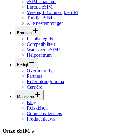
eSIM Thailand
Europa eSIM
Verenigd Koninkrijk eSIM
Turkije eSIM
Alle bestemmingen
Bronnen
Installatiegids
Compatibiliteit
Wat is een eSIM?
Helpcentrum
Bedrijf
Over roamfly
Partners
Referralprogramma
Carrière
Magazine
Blog
Reisgidsen
Connectiviteitstips
Productnieuws
Onze eSIM's