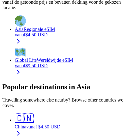
vanaf de getoonde prijs en bevatten dekking voor de gekozen
locatie.
Asia
Regionale eSIM
vanaf
$
4.50
USD
Global Lite
Wereldwijde eSIM
vanaf
$
9.50
USD
Popular destinations in Asia
Travelling somewhere else nearby? Browse other countries we
cover.
🇨🇳
China
vanaf
$
4.50
USD