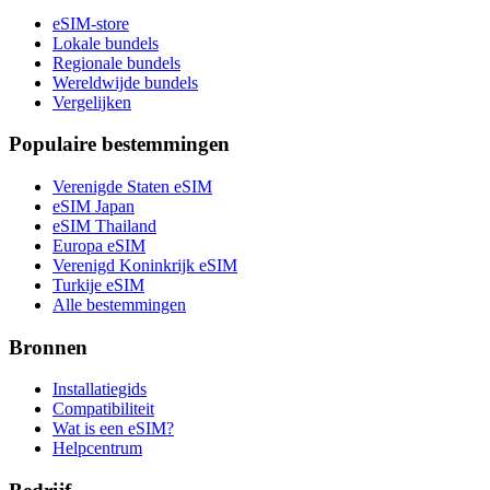
eSIM-store
Lokale bundels
Regionale bundels
Wereldwijde bundels
Vergelijken
Populaire bestemmingen
Verenigde Staten eSIM
eSIM Japan
eSIM Thailand
Europa eSIM
Verenigd Koninkrijk eSIM
Turkije eSIM
Alle bestemmingen
Bronnen
Installatiegids
Compatibiliteit
Wat is een eSIM?
Helpcentrum