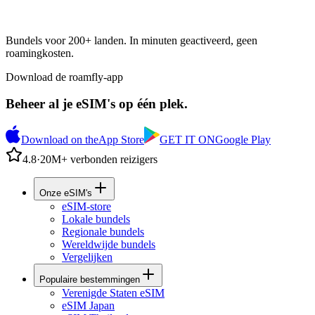
Bundels voor 200+ landen. In minuten geactiveerd, geen
roamingkosten.
Download de roamfly-app
Beheer al je eSIM's op één plek.
Download on the
App Store
GET IT ON
Google Play
4.8
·
20M+ verbonden reizigers
Onze eSIM's
eSIM-store
Lokale bundels
Regionale bundels
Wereldwijde bundels
Vergelijken
Populaire bestemmingen
Verenigde Staten eSIM
eSIM Japan