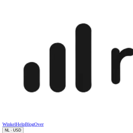
Winkel
Help
Blog
Over
NL · USD