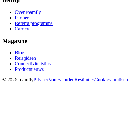
Bedrijf
Over roamfly
Partners
Referralprogramma
Carrière
Magazine
Blog
Reisgidsen
Connectiviteitstips
Productnieuws
© 2026 roamfly
Privacy
Voorwaarden
Restituties
Cookies
Juridisch