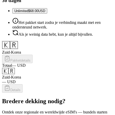
30 dagen
Unlimited
$68.00
USD
Het pakket start zodra je verbinding maakt met een
ondersteund netwerk.
Als je weinig data hebt, kun je altijd bijvullen.
🇰🇷
Zuid-Korea
Pakketdetails
Totaal
—
USD
🇰🇷
Zuid-Korea
—
USD
Details
Bredere dekking nodig?
Ontdek onze regionale en wereldwijde eSIM's — bundels starten