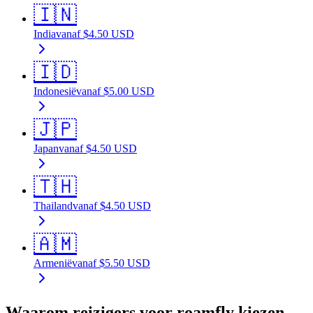
🇮🇳
India
vanaf
$
4.50
USD
🇮🇩
Indonesië
vanaf
$
5.00
USD
🇯🇵
Japan
vanaf
$
4.50
USD
🇹🇭
Thailand
vanaf
$
4.50
USD
🇦🇲
Armenië
vanaf
$
5.50
USD
Waarom reizigers voor roamfly kiezen.