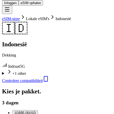
Inloggen
eSIM ophalen
eSIM-store
Lokale eSIM's
Indonesië
🇮🇩
Indonesië
Dekking
Indosat
5G
+1 other
Controleer compatibiliteit
Kies je pakket.
3 dagen
1
GB
$5.00
USD