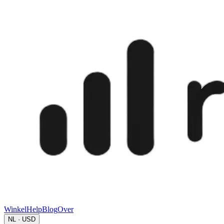
Winkel
Help
Blog
Over
NL · USD