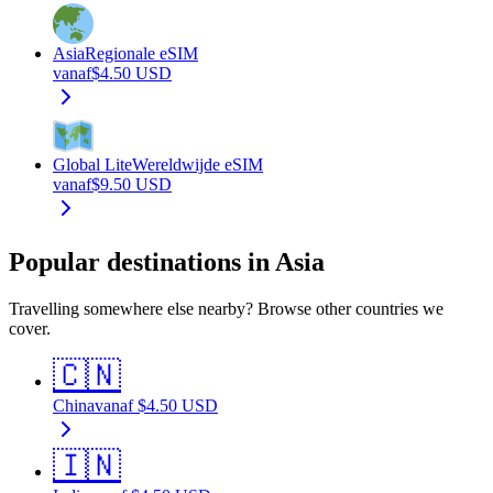
Asia
Regionale eSIM
vanaf
$
4.50
USD
Global Lite
Wereldwijde eSIM
vanaf
$
9.50
USD
Popular destinations in Asia
Travelling somewhere else nearby? Browse other countries we
cover.
🇨🇳
China
vanaf
$
4.50
USD
🇮🇳