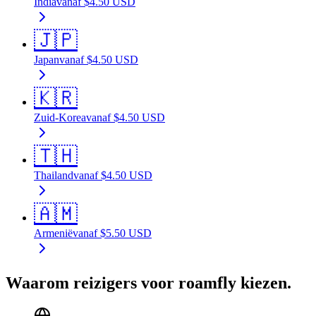
India
vanaf
$
4.50
USD
🇯🇵
Japan
vanaf
$
4.50
USD
🇰🇷
Zuid-Korea
vanaf
$
4.50
USD
🇹🇭
Thailand
vanaf
$
4.50
USD
🇦🇲
Armenië
vanaf
$
5.50
USD
Waarom reizigers voor roamfly kiezen.