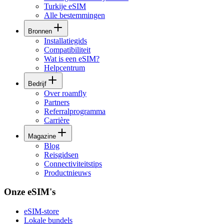
Turkije eSIM
Alle bestemmingen
Bronnen
Installatiegids
Compatibiliteit
Wat is een eSIM?
Helpcentrum
Bedrijf
Over roamfly
Partners
Referralprogramma
Carrière
Magazine
Blog
Reisgidsen
Connectiviteitstips
Productnieuws
Onze eSIM's
eSIM-store
Lokale bundels