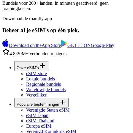
Bundels voor 200+ landen. In minuten geactiveerd, geen
roamingkosten.
Download de roamfly-app
Beheer al je eSIM's op één plek.
Download on the
App Store
GET IT ON
Google Play
4.8
·
20M+ verbonden reizigers
Onze eSIM's
eSIM-store
Lokale bundels
Regionale bundels
Wereldwijde bundels
Vergelijken
Populaire bestemmingen
Verenigde Staten eSIM
eSIM Japan
eSIM Thailand
Europa eSIM
Verenigd Koninkrijk eSIM