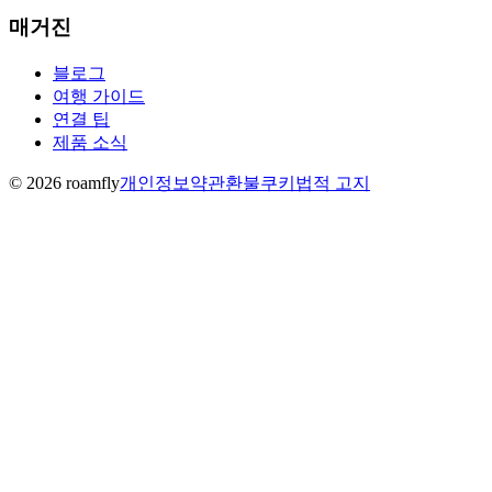
매거진
블로그
여행 가이드
연결 팁
제품 소식
© 2026 roamfly
개인정보
약관
환불
쿠키
법적 고지