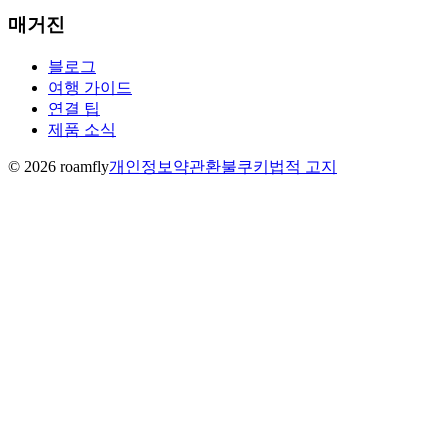
매거진
블로그
여행 가이드
연결 팁
제품 소식
© 2026 roamfly
개인정보
약관
환불
쿠키
법적 고지