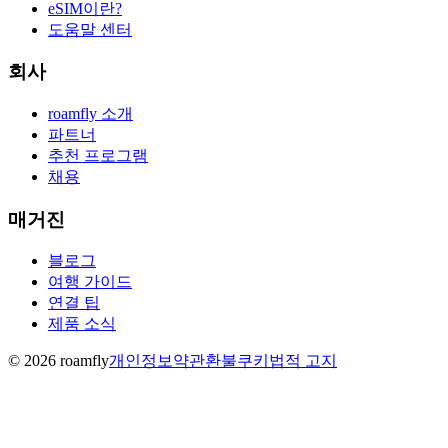
eSIM이란?
도움말 센터
회사
roamfly 소개
파트너
추천 프로그램
채용
매거진
블로그
여행 가이드
연결 팁
제품 소식
© 2026 roamfly
개인정보
약관
환불
쿠키
법적 고지