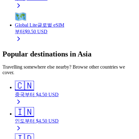
Global Lite
글로벌 eSIM
부터
$
9.50
USD
Popular destinations in Asia
Travelling somewhere else nearby? Browse other countries we
cover.
🇨🇳
중국
부터
$
4.50
USD
🇮🇳
인도
부터
$
4.50
USD
🇮🇩