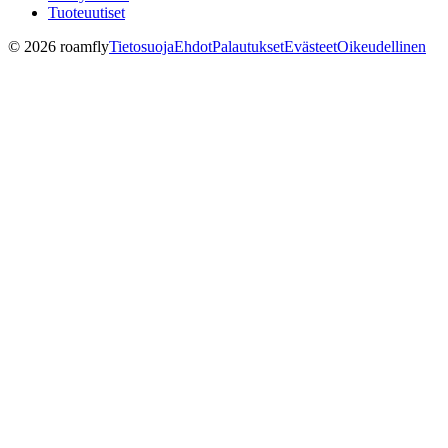
Tuoteuutiset
© 2026 roamfly
Tietosuoja
Ehdot
Palautukset
Evästeet
Oikeudellinen