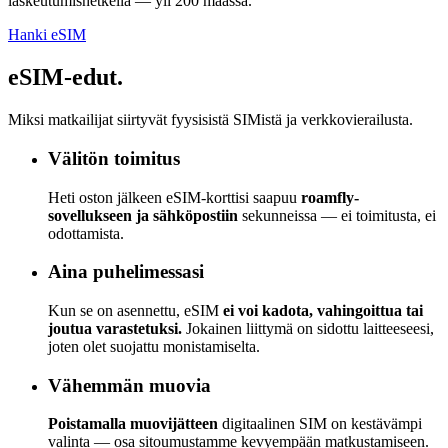
laskeutumishetkellä — yli 200 maassa.
Hanki eSIM
eSIM-edut.
Miksi matkailijat siirtyvät fyysisistä SIMistä ja verkkovierailusta.
Välitön toimitus
Heti oston jälkeen eSIM-korttisi saapuu
roamfly-
sovellukseen ja sähköpostiin
sekunneissa — ei toimitusta, ei
odottamista.
Aina puhelimessasi
Kun se on asennettu, eSIM
ei voi kadota, vahingoittua tai
joutua varastetuksi.
Jokainen liittymä on sidottu laitteeseesi,
joten olet suojattu monistamiselta.
Vähemmän muovia
Poistamalla muovijätteen
digitaalinen SIM on kestävämpi
valinta — osa sitoumustamme kevyempään matkustamiseen.