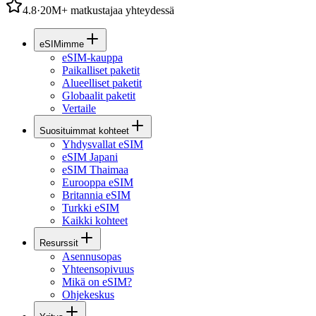
4.8
·
20M+ matkustajaa yhteydessä
eSIMimme
eSIM-kauppa
Paikalliset paketit
Alueelliset paketit
Globaalit paketit
Vertaile
Suosituimmat kohteet
Yhdysvallat eSIM
eSIM Japani
eSIM Thaimaa
Eurooppa eSIM
Britannia eSIM
Turkki eSIM
Kaikki kohteet
Resurssit
Asennusopas
Yhteensopivuus
Mikä on eSIM?
Ohjekeskus