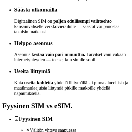
Säästä ulkomailla
Digitaalinen SIM on
paljon edullisempi vaihtoehto
kansainväliselle verkkovierailulle — säästöt voi panostaa
takaisin matkaasi.
Helppo asennus
Asennus
kestää vain pari minuuttia.
Tarvitset vain vakaan
internetyhteyden — tee se, kun sinulle sopii.
Useita liittymiä
Kata
useita kohteita
yhdellä liittymällä tai pinoa alueellisia ja
maailmanlaajuisia liittymiä pitkille matkoille yhdellä
napautuksella.
Fyysinen SIM vs
eSIM
.
Fyysinen SIM
Välitön yhteys saapuessa