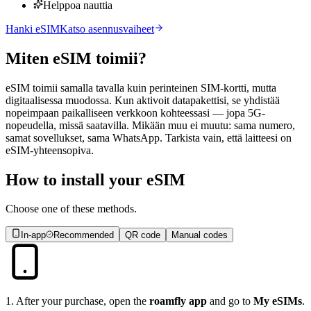
Helppoa nauttia
Hanki eSIM
Katso asennusvaiheet
Miten
eSIM
toimii?
eSIM toimii samalla tavalla kuin perinteinen SIM-kortti, mutta
digitaalisessa muodossa. Kun aktivoit datapakettisi, se yhdistää
nopeimpaan paikalliseen verkkoon kohteessasi — jopa 5G-
nopeudella, missä saatavilla. Mikään muu ei muutu: sama numero,
samat sovellukset, sama WhatsApp. Tarkista vain, että laitteesi on
eSIM-yhteensopiva.
How to install your eSIM
Choose one of these methods.
In-app
Recommended
QR code
Manual codes
1
.
After your purchase, open the
roamfly app
and go to
My eSIMs
.