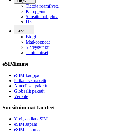
Yritys
Tietoja roamflysta
Kumppanit
Suositteluohjelma
Ura
Lehti
Blogi
Matkaoppaat
Yhteysvinkit
Tuoteuutiset
eSIMimme
eSIM-kauppa
Paikalliset paketit
Alueelliset paketit
Globaalit paketit
Vertaile
Suosituimmat kohteet
Yhdysvallat eSIM
eSIM Japani
eSIM Thaimaa