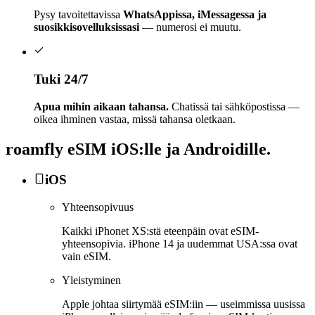
Pysy tavoitettavissa
WhatsAppissa, iMessagessa ja
suosikkisovelluksissasi
— numerosi ei muutu.
Tuki 24/7
Apua mihin aikaan tahansa.
Chatissä tai sähköpostissa —
oikea ihminen vastaa, missä tahansa oletkaan.
roamfly
eSIM iOS:lle ja Androidille.
iOS
Yhteensopivuus
Kaikki iPhonet XS:stä eteenpäin ovat eSIM-
yhteensopivia. iPhone 14 ja uudemmat USA:ssa ovat
vain eSIM.
Yleistyminen
Apple johtaa siirtymää eSIM:iin — useimmissa uusissa