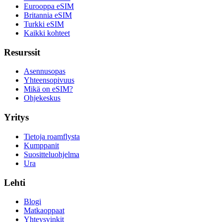
Eurooppa eSIM
Britannia eSIM
Turkki eSIM
Kaikki kohteet
Resurssit
Asennusopas
Yhteensopivuus
Mikä on eSIM?
Ohjekeskus
Yritys
Tietoja roamflysta
Kumppanit
Suositteluohjelma
Ura
Lehti
Blogi
Matkaoppaat
Yhteysvinkit