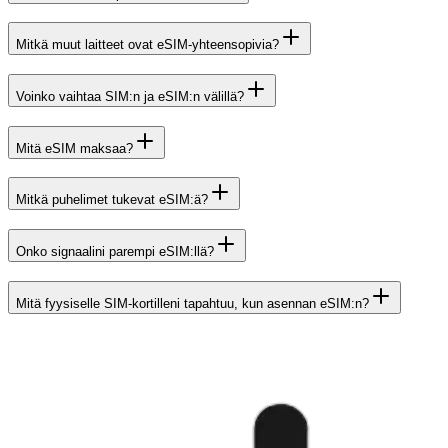
Mitkä muut laitteet ovat eSIM-yhteensopivia?
Voinko vaihtaa SIM:n ja eSIM:n välillä?
Mitä eSIM maksaa?
Mitkä puhelimet tukevat eSIM:ä?
Onko signaalini parempi eSIM:llä?
Mitä fyysiselle SIM-kortilleni tapahtuu, kun asennan eSIM:n?