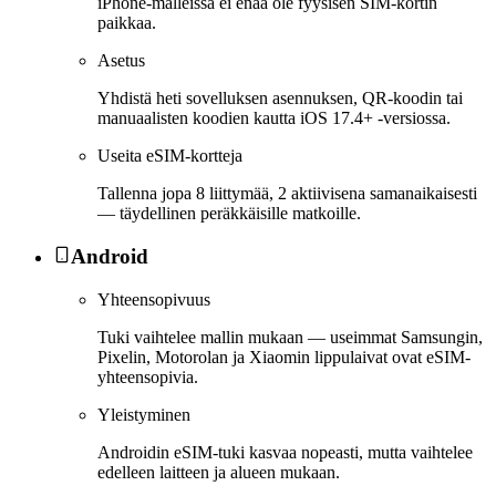
iPhone-malleissa ei enää ole fyysisen SIM-kortin
paikkaa.
Asetus
Yhdistä heti sovelluksen asennuksen, QR-koodin tai
manuaalisten koodien kautta iOS 17.4+ -versiossa.
Useita eSIM-kortteja
Tallenna jopa 8 liittymää, 2 aktiivisena samanaikaisesti
— täydellinen peräkkäisille matkoille.
Android
Yhteensopivuus
Tuki vaihtelee mallin mukaan — useimmat Samsungin,
Pixelin, Motorolan ja Xiaomin lippulaivat ovat eSIM-
yhteensopivia.
Yleistyminen
Androidin eSIM-tuki kasvaa nopeasti, mutta vaihtelee
edelleen laitteen ja alueen mukaan.