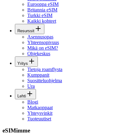
Eurooppa eSIM
Britannia eSIM
Turkki eSIM
Kaikki kohteet
Resurssit
Asennusopas
Yhteensopivuus
Mikä on eSIM?
Ohjekeskus
Yritys
Tietoja roamflysta
Kumppanit
Suositteluohjelma
Ura
Lehti
Blogi
Matkaoppaat
Yhteysvinkit
Tuoteuutiset
eSIMimme