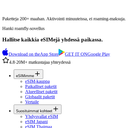
Paketteja 200+ maahan. Aktivointi minuuteissa, ei roaming-maksuja.
Hanki roamfly-sovellus
Hallitse kaikkia eSIMejä yhdessä paikassa.
Download on the
App Store
GET IT ON
Google Play
4.8
·
20M+ matkustajaa yhteydessä
eSIMimme
eSIM-kauppa
Paikalliset paketit
Alueelliset paketit
Globaalit paketit
Vertaile
Suosituimmat kohteet
Yhdysvallat eSIM
eSIM Japani
eSIM Thaimaa