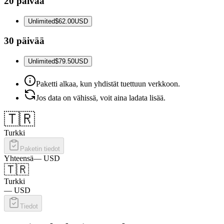
20 päivää
Unlimited
$62.00
USD
30 päivää
Unlimited
$79.50
USD
Paketti alkaa, kun yhdistät tuettuun verkkoon.
Jos data on vähissä, voit aina ladata lisää.
🇹🇷
Turkki
Paketin tiedot
Yhteensä
—
USD
🇹🇷
Turkki
—
USD
Tiedot