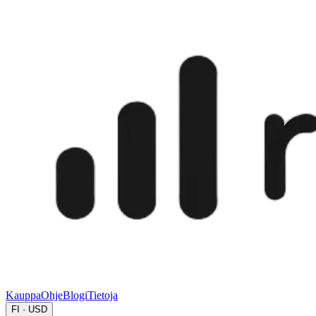
Kauppa
Ohje
Blogi
Tietoja
FI · USD