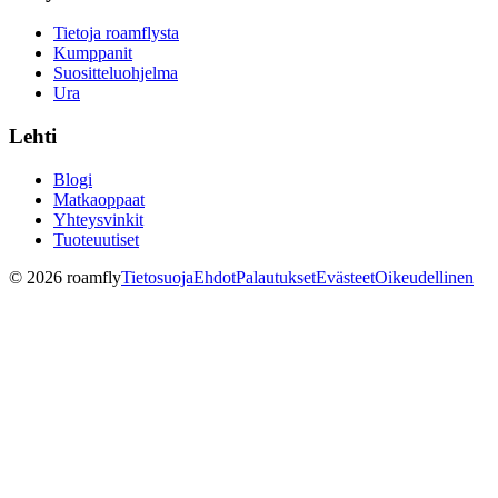
Tietoja roamflysta
Kumppanit
Suositteluohjelma
Ura
Lehti
Blogi
Matkaoppaat
Yhteysvinkit
Tuoteuutiset
© 2026 roamfly
Tietosuoja
Ehdot
Palautukset
Evästeet
Oikeudellinen