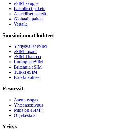
eSIM-kauppa
Paikalliset paketit
Alueelliset paketit
Globaalit paketit
Vertaile
Suosituimmat kohteet
Yhdysvallat eSIM
eSIM Japani
eSIM Thaimaa
Eurooppa eSIM
Britannia eSIM
Turkki eSIM
Kaikki kohteet
Resurssit
Asennusopas
Yhteensopivuus
Mikä on eSIM?
Ohjekeskus
Yritys