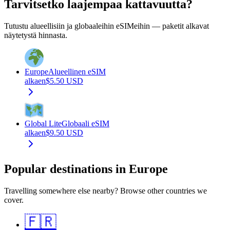
Tarvitsetko laajempaa kattavuutta?
Tutustu alueellisiin ja globaaleihin eSIMeihin — paketit alkavat
näytetystä hinnasta.
Europe
Alueellinen eSIM
alkaen
$
5.50
USD
Global Lite
Globaali eSIM
alkaen
$
9.50
USD
Popular destinations in Europe
Travelling somewhere else nearby? Browse other countries we
cover.
🇫🇷