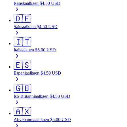
Ranska
alkaen
$
4.50
USD
🇩🇪
Saksa
alkaen
$
4.50
USD
🇮🇹
Italia
alkaen
$
5.00
USD
🇪🇸
Espanja
alkaen
$
4.50
USD
🇬🇧
Iso-Britannia
alkaen
$
4.50
USD
🇦🇽
Ahvenanmaa
alkaen
$
5.00
USD