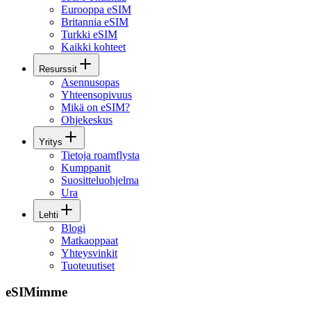
Eurooppa eSIM
Britannia eSIM
Turkki eSIM
Kaikki kohteet
Resurssit
Asennusopas
Yhteensopivuus
Mikä on eSIM?
Ohjekeskus
Yritys
Tietoja roamflysta
Kumppanit
Suositteluohjelma
Ura
Lehti
Blogi
Matkaoppaat
Yhteysvinkit
Tuoteuutiset
eSIMimme