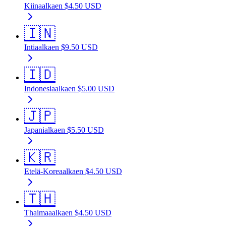
Kiina
alkaen
$
4.50
USD
🇮🇳
Intia
alkaen
$
9.50
USD
🇮🇩
Indonesia
alkaen
$
5.00
USD
🇯🇵
Japani
alkaen
$
5.50
USD
🇰🇷
Etelä-Korea
alkaen
$
4.50
USD
🇹🇭
Thaimaa
alkaen
$
4.50
USD