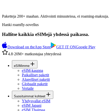
Paketteja 200+ maahan. Aktivointi minuuteissa, ei roaming-maksuja.
Hanki roamfly-sovellus
Hallitse kaikkia eSIMejä yhdessä paikassa.
Download on the
App Store
GET IT ON
Google Play
4.8
·
20M+ matkustajaa yhteydessä
eSIMimme
eSIM-kauppa
Paikalliset paketit
Alueelliset paketit
Globaalit paketit
Vertaile
Suosituimmat kohteet
Yhdysvallat eSIM
eSIM Japani
eSIM Thaimaa