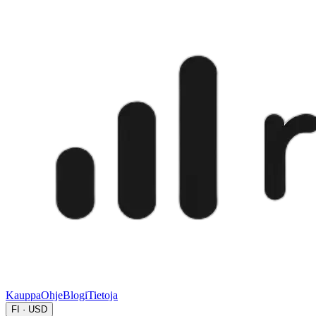
Kauppa
Ohje
Blogi
Tietoja
FI · USD