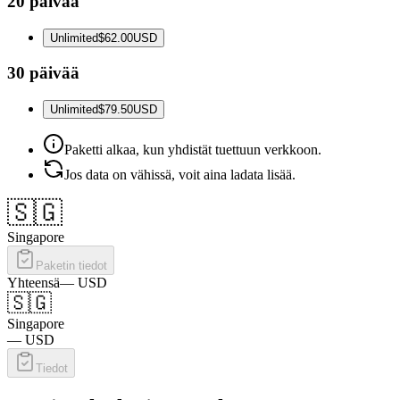
20 päivää
Unlimited
$62.00
USD
30 päivää
Unlimited
$79.50
USD
Paketti alkaa, kun yhdistät tuettuun verkkoon.
Jos data on vähissä, voit aina ladata lisää.
🇸🇬
Singapore
Paketin tiedot
Yhteensä
—
USD
🇸🇬
Singapore
—
USD
Tiedot