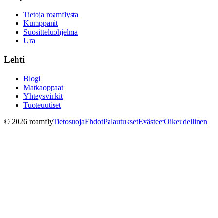
Tietoja roamflysta
Kumppanit
Suositteluohjelma
Ura
Lehti
Blogi
Matkaoppaat
Yhteysvinkit
Tuoteuutiset
© 2026 roamfly
Tietosuoja
Ehdot
Palautukset
Evästeet
Oikeudellinen