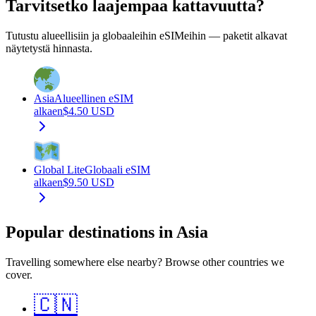
Tarvitsetko laajempaa kattavuutta?
Tutustu alueellisiin ja globaaleihin eSIMeihin — paketit alkavat
näytetystä hinnasta.
Asia
Alueellinen eSIM
alkaen
$
4.50
USD
Global Lite
Globaali eSIM
alkaen
$
9.50
USD
Popular destinations in Asia
Travelling somewhere else nearby? Browse other countries we
cover.
🇨🇳