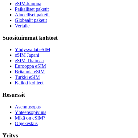
eSIM-kauppa
Paikalliset paketit
Alueelliset paketit
Globaalit paketit
Vertaile
Suosituimmat kohteet
Yhdysvallat eSIM
eSIM Japani
eSIM Thaimaa
Eurooppa eSIM
Britannia eSIM
Turkki eSIM
Kaikki kohteet
Resurssit
Asennusopas
Yhteensopivuus
Mikä on eSIM?
Ohjekeskus
Yritys