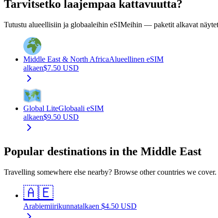
Tarvitsetko laajempaa kattavuutta?
Tutustu alueellisiin ja globaaleihin eSIMeihin — paketit alkavat näytet
Middle East & North Africa
Alueellinen eSIM
alkaen
$
7.50
USD
Global Lite
Globaali eSIM
alkaen
$
9.50
USD
Popular destinations in the Middle East
Travelling somewhere else nearby? Browse other countries we cover.
🇦🇪
Arabiemiirikunnat
alkaen
$
4.50
USD