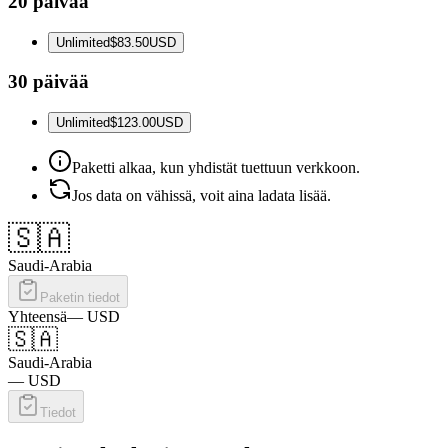
20 päivää
Unlimited
$83.50
USD
30 päivää
Unlimited
$123.00
USD
Paketti alkaa, kun yhdistät tuettuun verkkoon.
Jos data on vähissä, voit aina ladata lisää.
🇸🇦
Saudi-Arabia
Paketin tiedot
Yhteensä
—
USD
🇸🇦
Saudi-Arabia
—
USD
Tiedot