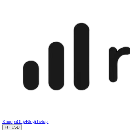
Kauppa
Ohje
Blogi
Tietoja
FI · USD