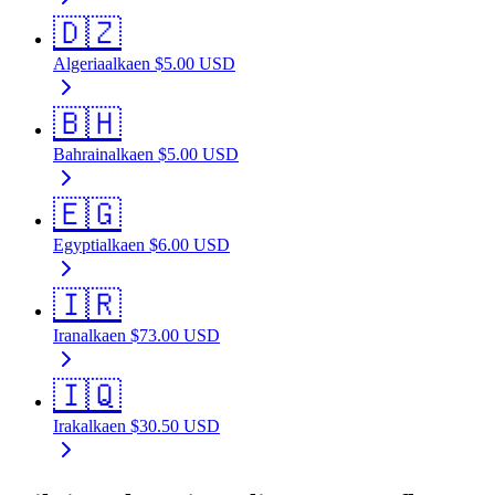
🇩🇿
Algeria
alkaen
$
5.00
USD
🇧🇭
Bahrain
alkaen
$
5.00
USD
🇪🇬
Egypti
alkaen
$
6.00
USD
🇮🇷
Iran
alkaen
$
73.00
USD
🇮🇶
Irak
alkaen
$
30.50
USD