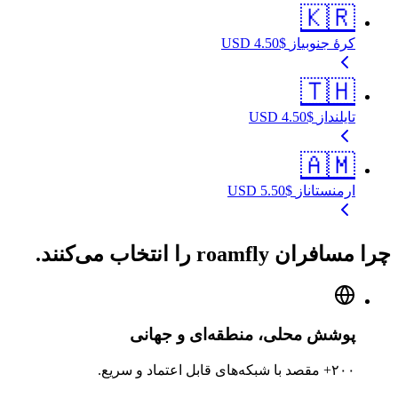
🇰🇷
کرهٔ جنوبی
از
$
4.50
USD
🇹🇭
تایلند
از
$
4.50
USD
🇦🇲
ارمنستان
از
$
5.50
USD
چرا مسافران roamfly را انتخاب می‌کنند.
پوشش محلی، منطقه‌ای و جهانی
۲۰۰+ مقصد با شبکه‌های قابل اعتماد و سریع.