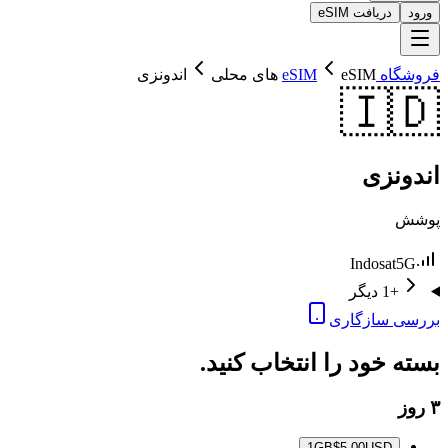
ورود
دریافت eSIM
فروشگاه eSIM
eSIM های محلی
اندونزی
🇮🇩
اندونزی
پوشش
Indosat
5G
+1 دیگر
بررسی سازگاری
بسته خود را انتخاب کنید.
۳ روز
1
GB
$5.00
USD