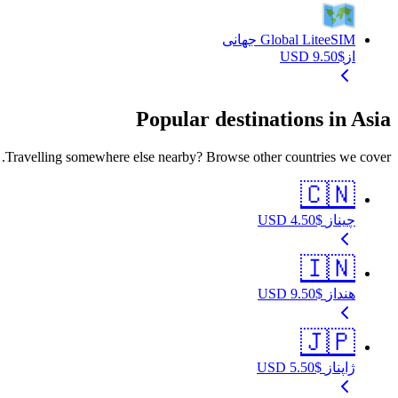
eSIM جهانی
Global Lite
از
$
9.50
USD
Popular destinations in Asia
Travelling somewhere else nearby? Browse other countries we cover.
🇨🇳
چین
از
$
4.50
USD
🇮🇳
هند
از
$
9.50
USD
🇯🇵
ژاپن
از
$
5.50
USD