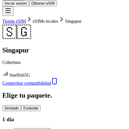
Iniciar sesión
Obtener eSIM
Tienda eSIM
eSIMs locales
Singapur
🇸🇬
Singapur
Cobertura
StarHub
5G
Comprobar compatibilidad
Elige tu paquete.
Ilimitado
Estándar
1 día