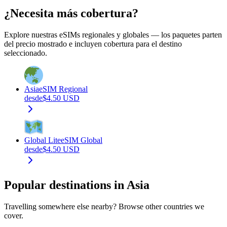
¿Necesita más cobertura?
Explore nuestras eSIMs regionales y globales — los paquetes parten
del precio mostrado e incluyen cobertura para el destino
seleccionado.
Asia
eSIM Regional
desde
$
4.50
USD
Global Lite
eSIM Global
desde
$
4.50
USD
Popular destinations in Asia
Travelling somewhere else nearby? Browse other countries we
cover.