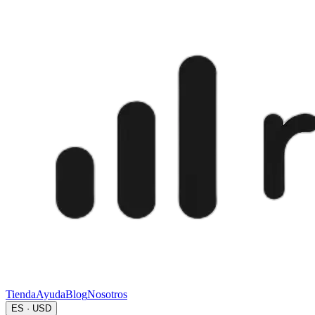
Tienda
Ayuda
Blog
Nosotros
ES · USD