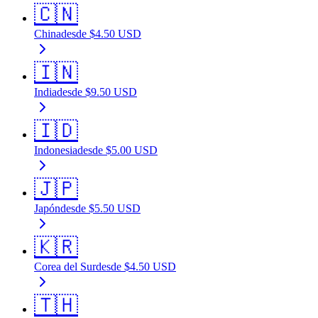
🇨🇳
China
desde
$
4.50
USD
🇮🇳
India
desde
$
9.50
USD
🇮🇩
Indonesia
desde
$
5.00
USD
🇯🇵
Japón
desde
$
5.50
USD
🇰🇷
Corea del Sur
desde
$
4.50
USD
🇹🇭