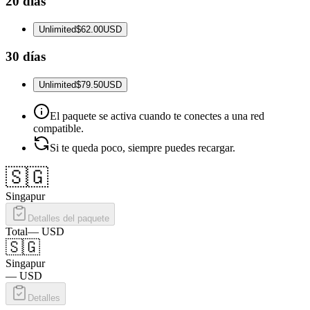
20 días
Unlimited
$62.00
USD
30 días
Unlimited
$79.50
USD
El paquete se activa cuando te conectes a una red
compatible.
Si te queda poco, siempre puedes recargar.
🇸🇬
Singapur
Detalles del paquete
Total
—
USD
🇸🇬
Singapur
—
USD
Detalles