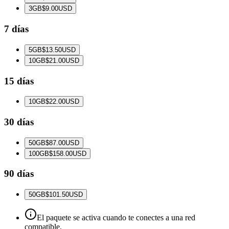
3
GB
$9.00
USD
7 días
5
GB
$13.50
USD
10
GB
$21.00
USD
15 días
10
GB
$22.00
USD
30 días
50
GB
$87.00
USD
100
GB
$158.00
USD
90 días
50
GB
$101.50
USD
El paquete se activa cuando te conectes a una red
compatible.