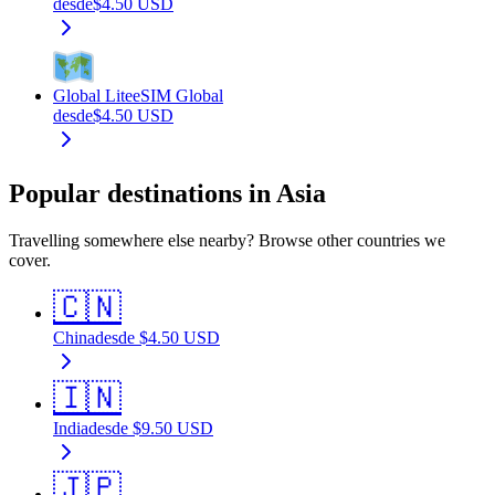
desde
$
4.50
USD
Global Lite
eSIM Global
desde
$
4.50
USD
Popular destinations in Asia
Travelling somewhere else nearby? Browse other countries we
cover.
🇨🇳
China
desde
$
4.50
USD
🇮🇳
India
desde
$
9.50
USD
🇯🇵