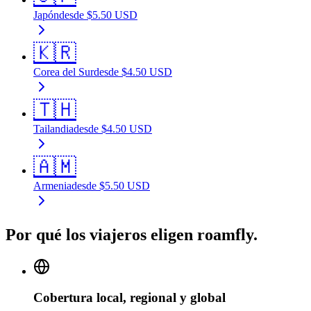
Japón
desde
$
5.50
USD
🇰🇷
Corea del Sur
desde
$
4.50
USD
🇹🇭
Tailandia
desde
$
4.50
USD
🇦🇲
Armenia
desde
$
5.50
USD
Por qué los viajeros eligen roamfly.
Cobertura local, regional y global