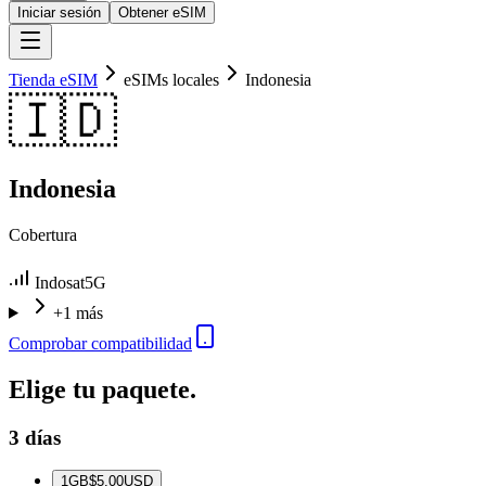
Iniciar sesión
Obtener eSIM
Tienda eSIM
eSIMs locales
Indonesia
🇮🇩
Indonesia
Cobertura
Indosat
5G
+1 más
Comprobar compatibilidad
Elige tu paquete.
3 días
1
GB
$5.00
USD