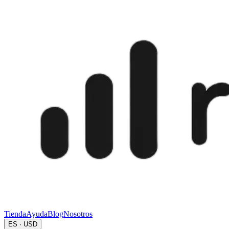
Tienda
Ayuda
Blog
Nosotros
ES · USD