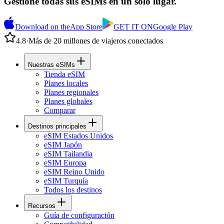
Gestione todas sus eSIMs en un solo lugar.
Download on the
App Store
GET IT ON
Google Play
4.8
·
Más de 20 millones de viajeros conectados
Nuestras eSIMs
Tienda eSIM
Planes locales
Planes regionales
Planes globales
Comparar
Destinos principales
eSIM Estados Unidos
eSIM Japón
eSIM Tailandia
eSIM Europa
eSIM Reino Unido
eSIM Turquía
Todos los destinos
Recursos
Guía de configuración