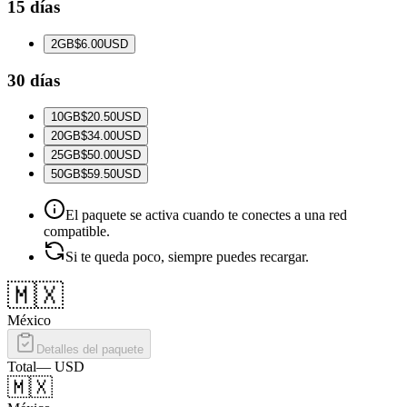
15 días
2
GB
$6.00
USD
30 días
10
GB
$20.50
USD
20
GB
$34.00
USD
25
GB
$50.00
USD
50
GB
$59.50
USD
El paquete se activa cuando te conectes a una red
compatible.
Si te queda poco, siempre puedes recargar.
🇲🇽
México
Detalles del paquete
Total
—
USD
🇲🇽