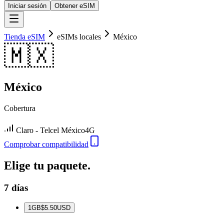
Iniciar sesión
Obtener eSIM
Tienda eSIM
eSIMs locales
México
🇲🇽
México
Cobertura
Claro - Telcel México
4G
Comprobar compatibilidad
Elige tu paquete.
7 días
1
GB
$5.50
USD