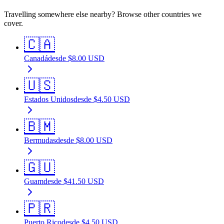
Travelling somewhere else nearby? Browse other countries we
cover.
🇨🇦
Canadá
desde
$
8.00
USD
🇺🇸
Estados Unidos
desde
$
4.50
USD
🇧🇲
Bermudas
desde
$
8.00
USD
🇬🇺
Guam
desde
$
41.50
USD
🇵🇷
Puerto Rico
desde
$
4.50
USD