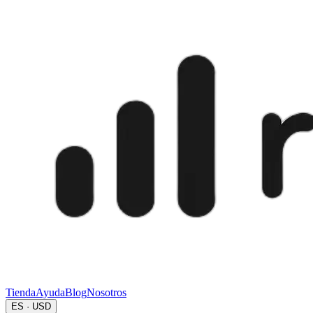
Tienda
Ayuda
Blog
Nosotros
ES · USD