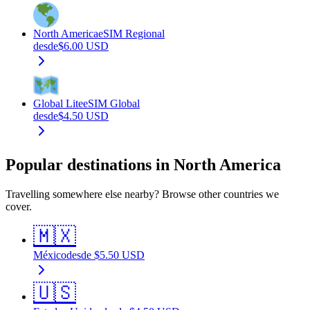
North America
eSIM Regional
desde
$
6.00
USD
Global Lite
eSIM Global
desde
$
4.50
USD
Popular destinations in North America
Travelling somewhere else nearby? Browse other countries we
cover.
🇲🇽
México
desde
$
5.50
USD
🇺🇸