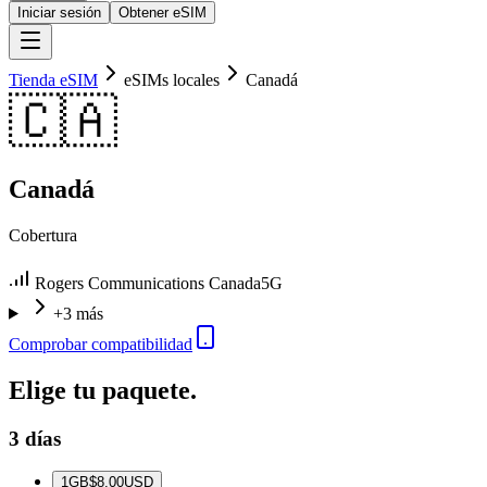
Iniciar sesión
Obtener eSIM
Tienda eSIM
eSIMs locales
Canadá
🇨🇦
Canadá
Cobertura
Rogers Communications Canada
5G
+3 más
Comprobar compatibilidad
Elige tu paquete.
3 días
1
GB
$8.00
USD