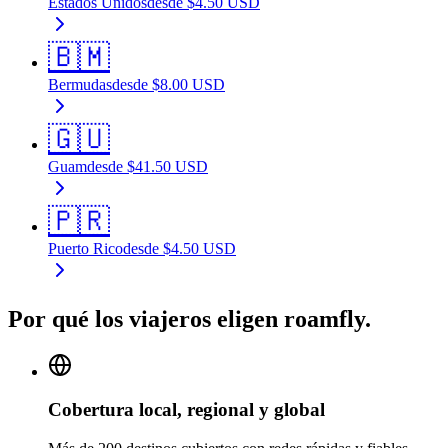
Estados Unidos
desde
$
4.50
USD
🇧🇲
Bermudas
desde
$
8.00
USD
🇬🇺
Guam
desde
$
41.50
USD
🇵🇷
Puerto Rico
desde
$
4.50
USD
Por qué los viajeros eligen roamfly.
Cobertura local, regional y global