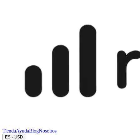
Tienda
Ayuda
Blog
Nosotros
ES · USD