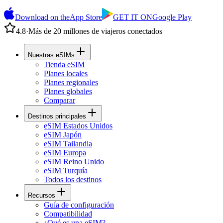
Download on the
App Store
GET IT ON
Google Play
4.8
·
Más de 20 millones de viajeros conectados
Nuestras eSIMs
Tienda eSIM
Planes locales
Planes regionales
Planes globales
Comparar
Destinos principales
eSIM Estados Unidos
eSIM Japón
eSIM Tailandia
eSIM Europa
eSIM Reino Unido
eSIM Turquía
Todos los destinos
Recursos
Guía de configuración
Compatibilidad
¿Qué es una eSIM?