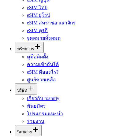
eSIM ไทย
eSIM ยุโรป
eSIM สหราชอาณาจักร
eSIM ตุรกี
จุดหมายทั้งหมด
ทรัพยากร
คู่มือติดตั้ง
ความเข้ากันได้
eSIM คืออะไร?
ศูนย์ช่วยเหลือ
บริษัท
เกี่ยวกับ roamfly
พันธมิตร
โปรแกรมแนะนำ
ร่วมงาน
นิตยสาร