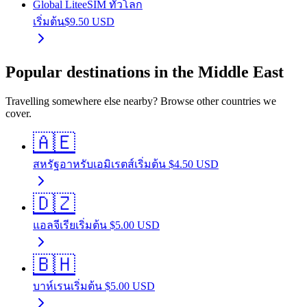
Global Lite
eSIM ทั่วโลก
เริ่มต้น
$
9.50
USD
Popular destinations in the Middle East
Travelling somewhere else nearby? Browse other countries we
cover.
🇦🇪
สหรัฐอาหรับเอมิเรตส์
เริ่มต้น
$
4.50
USD
🇩🇿
แอลจีเรีย
เริ่มต้น
$
5.00
USD
🇧🇭
บาห์เรน
เริ่มต้น
$
5.00
USD