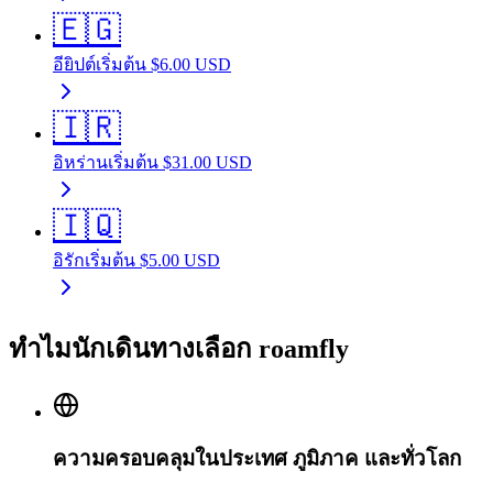
🇪🇬
อียิปต์
เริ่มต้น
$
6.00
USD
🇮🇷
อิหร่าน
เริ่มต้น
$
31.00
USD
🇮🇶
อิรัก
เริ่มต้น
$
5.00
USD
ทำไมนักเดินทางเลือก roamfly
ความครอบคลุมในประเทศ ภูมิภาค และทั่วโลก