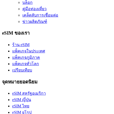
บล็อก
คู่มือท่องเที่ยว
เคล็ดลับการเชื่อมต่อ
ข่าวผลิตภัณฑ์
eSIM ของเรา
ร้าน eSIM
แพ็คเกจในประเทศ
แพ็คเกจภูมิภาค
แพ็คเกจทั่วโลก
เปรียบเทียบ
จุดหมายยอดนิยม
eSIM สหรัฐอเมริกา
eSIM ญี่ปุ่น
eSIM ไทย
eSIM ยุโรป