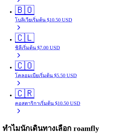
🇧🇴
โบลิเวีย
เริ่มต้น
$
10.50
USD
🇨🇱
ชิลี
เริ่มต้น
$
7.00
USD
🇨🇴
โคลอมเบีย
เริ่มต้น
$
5.50
USD
🇨🇷
คอสตาริกา
เริ่มต้น
$
10.50
USD
ทำไมนักเดินทางเลือก roamfly