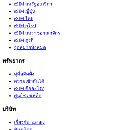
eSIM สหรัฐอเมริกา
eSIM ญี่ปุ่น
eSIM ไทย
eSIM ยุโรป
eSIM สหราชอาณาจักร
eSIM ตุรกี
จุดหมายทั้งหมด
ทรัพยากร
คู่มือติดตั้ง
ความเข้ากันได้
eSIM คืออะไร?
ศูนย์ช่วยเหลือ
บริษัท
เกี่ยวกับ roamfly
พันธมิตร