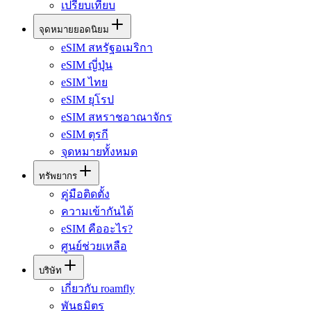
เปรียบเทียบ
จุดหมายยอดนิยม
eSIM สหรัฐอเมริกา
eSIM ญี่ปุ่น
eSIM ไทย
eSIM ยุโรป
eSIM สหราชอาณาจักร
eSIM ตุรกี
จุดหมายทั้งหมด
ทรัพยากร
คู่มือติดตั้ง
ความเข้ากันได้
eSIM คืออะไร?
ศูนย์ช่วยเหลือ
บริษัท
เกี่ยวกับ roamfly
พันธมิตร