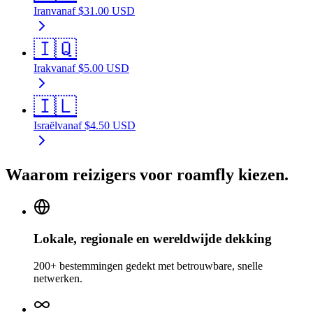
Iran
vanaf
$
31.00
USD
🇮🇶
Irak
vanaf
$
5.00
USD
🇮🇱
Israël
vanaf
$
4.50
USD
Waarom reizigers voor roamfly kiezen.
Lokale, regionale en wereldwijde dekking
200+ bestemmingen gedekt met betrouwbare, snelle
netwerken.