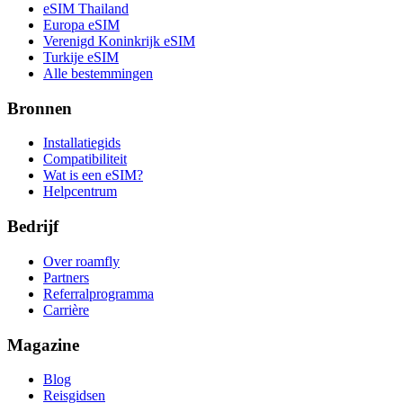
eSIM Thailand
Europa eSIM
Verenigd Koninkrijk eSIM
Turkije eSIM
Alle bestemmingen
Bronnen
Installatiegids
Compatibiliteit
Wat is een eSIM?
Helpcentrum
Bedrijf
Over roamfly
Partners
Referralprogramma
Carrière
Magazine
Blog
Reisgidsen