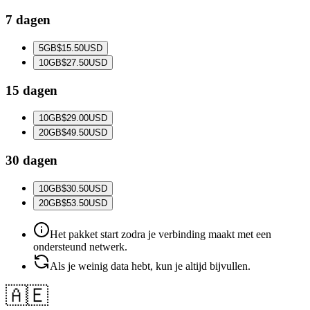
7 dagen
5
GB
$15.50
USD
10
GB
$27.50
USD
15 dagen
10
GB
$29.00
USD
20
GB
$49.50
USD
30 dagen
10
GB
$30.50
USD
20
GB
$53.50
USD
Het pakket start zodra je verbinding maakt met een
ondersteund netwerk.
Als je weinig data hebt, kun je altijd bijvullen.
🇦🇪