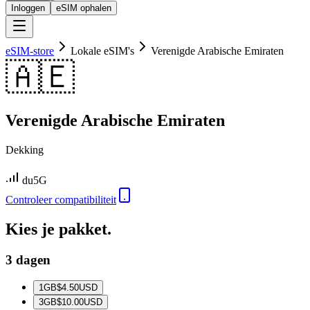
Inloggen
eSIM ophalen
eSIM-store
Lokale eSIM's
Verenigde Arabische Emiraten
🇦🇪
Verenigde Arabische Emiraten
Dekking
du
5G
Controleer compatibiliteit
Kies je pakket.
3 dagen
1
GB
$4.50
USD
3
GB
$10.00
USD