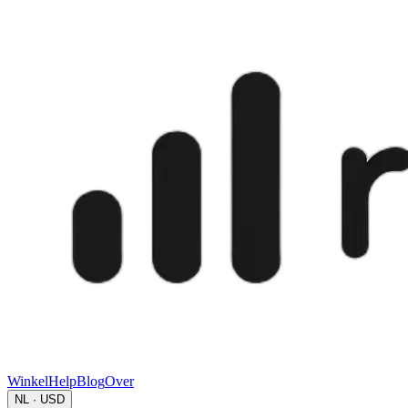
Winkel
Help
Blog
Over
NL · USD