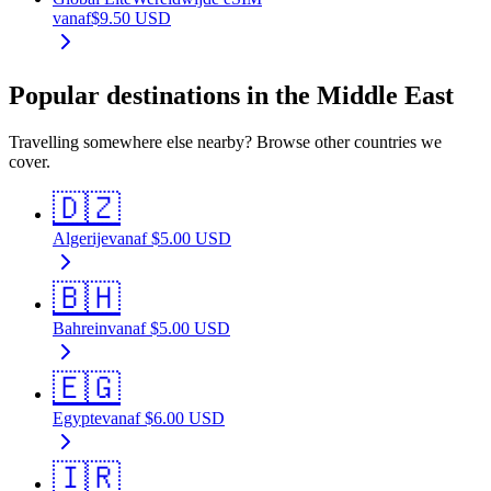
vanaf
$
9.50
USD
Popular destinations in the Middle East
Travelling somewhere else nearby? Browse other countries we
cover.
🇩🇿
Algerije
vanaf
$
5.00
USD
🇧🇭
Bahrein
vanaf
$
5.00
USD
🇪🇬
Egypte
vanaf
$
6.00
USD
🇮🇷