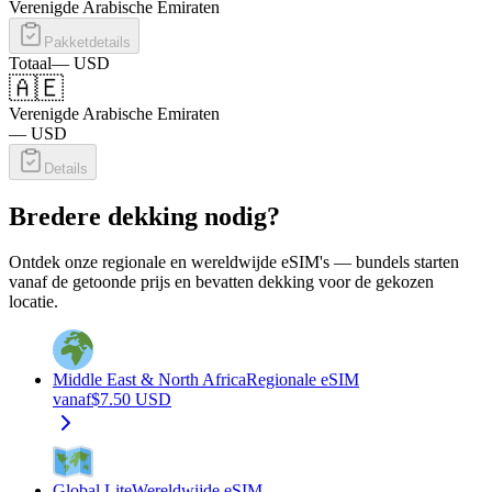
Verenigde Arabische Emiraten
Pakketdetails
Totaal
—
USD
🇦🇪
Verenigde Arabische Emiraten
—
USD
Details
Bredere dekking nodig?
Ontdek onze regionale en wereldwijde eSIM's — bundels starten
vanaf de getoonde prijs en bevatten dekking voor de gekozen
locatie.
Middle East & North Africa
Regionale eSIM
vanaf
$
7.50
USD
Global Lite
Wereldwijde eSIM