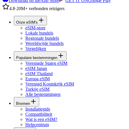
Download on the
App Store
GET IT ON
Google Play
4.8
·
20M+ verbonden reizigers
Onze eSIM's
eSIM-store
Lokale bundels
Regionale bundels
Wereldwijde bundels
Vergelijken
Populaire bestemmingen
Verenigde Staten eSIM
eSIM Japan
eSIM Thailand
Europa eSIM
Verenigd Koninkrijk eSIM
Turkije eSIM
Alle bestemmingen
Bronnen
Installatiegids
Compatibiliteit
Wat is een eSIM?
Helpcentrum