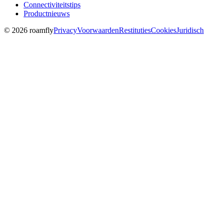
Connectiviteitstips
Productnieuws
© 2026 roamfly
Privacy
Voorwaarden
Restituties
Cookies
Juridisch