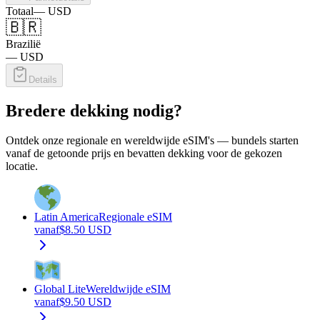
Totaal
—
USD
🇧🇷
Brazilië
—
USD
Details
Bredere dekking nodig?
Ontdek onze regionale en wereldwijde eSIM's — bundels starten
vanaf de getoonde prijs en bevatten dekking voor de gekozen
locatie.
Latin America
Regionale eSIM
vanaf
$
8.50
USD
Global Lite
Wereldwijde eSIM
vanaf
$
9.50
USD