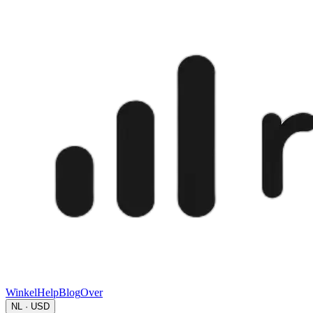
Winkel
Help
Blog
Over
NL · USD