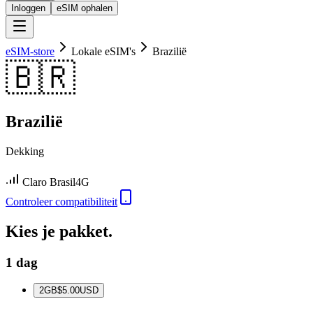
Inloggen
eSIM ophalen
eSIM-store
Lokale eSIM's
Brazilië
🇧🇷
Brazilië
Dekking
Claro Brasil
4G
Controleer compatibiliteit
Kies je pakket.
1 dag
2
GB
$5.00
USD