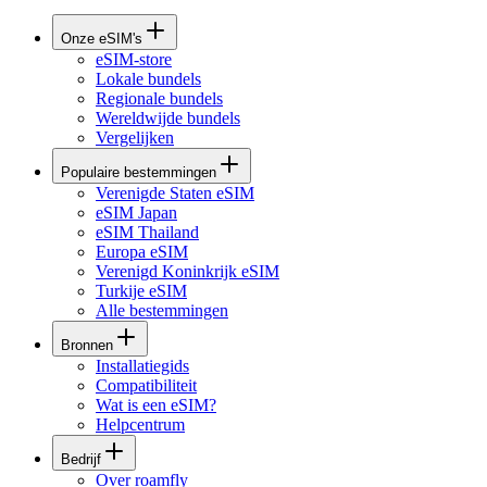
Onze eSIM's
eSIM-store
Lokale bundels
Regionale bundels
Wereldwijde bundels
Vergelijken
Populaire bestemmingen
Verenigde Staten eSIM
eSIM Japan
eSIM Thailand
Europa eSIM
Verenigd Koninkrijk eSIM
Turkije eSIM
Alle bestemmingen
Bronnen
Installatiegids
Compatibiliteit
Wat is een eSIM?
Helpcentrum
Bedrijf
Over roamfly