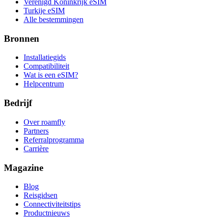
Verenigd Koninkrijk eSIM
Turkije eSIM
Alle bestemmingen
Bronnen
Installatiegids
Compatibiliteit
Wat is een eSIM?
Helpcentrum
Bedrijf
Over roamfly
Partners
Referralprogramma
Carrière
Magazine
Blog
Reisgidsen
Connectiviteitstips
Productnieuws