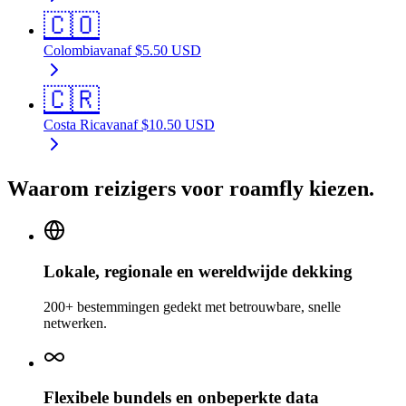
🇨🇴
Colombia
vanaf
$
5.50
USD
🇨🇷
Costa Rica
vanaf
$
10.50
USD
Waarom reizigers voor roamfly kiezen.
Lokale, regionale en wereldwijde dekking
200+ bestemmingen gedekt met betrouwbare, snelle
netwerken.
Flexibele bundels en onbeperkte data