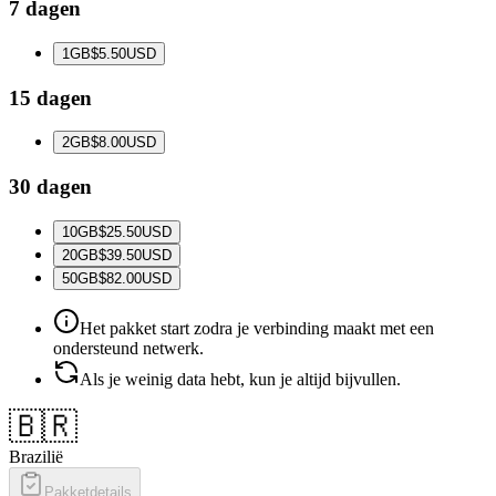
7 dagen
1
GB
$5.50
USD
15 dagen
2
GB
$8.00
USD
30 dagen
10
GB
$25.50
USD
20
GB
$39.50
USD
50
GB
$82.00
USD
Het pakket start zodra je verbinding maakt met een
ondersteund netwerk.
Als je weinig data hebt, kun je altijd bijvullen.
🇧🇷
Brazilië
Pakketdetails