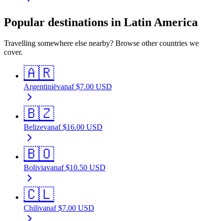
Popular destinations in Latin America
Travelling somewhere else nearby? Browse other countries we
cover.
🇦🇷
Argentinië
vanaf
$
7.00
USD
🇧🇿
Belize
vanaf
$
16.00
USD
🇧🇴
Bolivia
vanaf
$
10.50
USD
🇨🇱
Chili
vanaf
$
7.00
USD