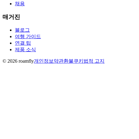
채용
매거진
블로그
여행 가이드
연결 팁
제품 소식
© 2026 roamfly
개인정보
약관
환불
쿠키
법적 고지