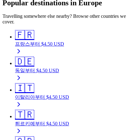
Popular destinations in Europe
Travelling somewhere else nearby? Browse other countries we
cover.
🇫🇷
프랑스
부터
$
4.50
USD
🇩🇪
독일
부터
$
4.50
USD
🇮🇹
이탈리아
부터
$
4.50
USD
🇹🇷
튀르키예
부터
$
4.50
USD