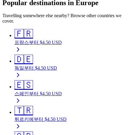
Popular destinations in Europe
Travelling somewhere else nearby? Browse other countries we
cover.
🇫🇷
프랑스
부터
$
4.50
USD
🇩🇪
독일
부터
$
4.50
USD
🇪🇸
스페인
부터
$
4.50
USD
🇹🇷
튀르키예
부터
$
4.50
USD