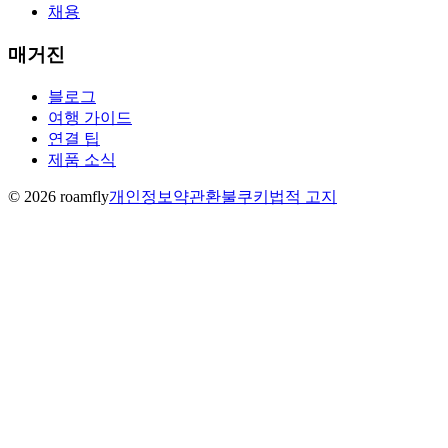
채용
매거진
블로그
여행 가이드
연결 팁
제품 소식
© 2026 roamfly
개인정보
약관
환불
쿠키
법적 고지