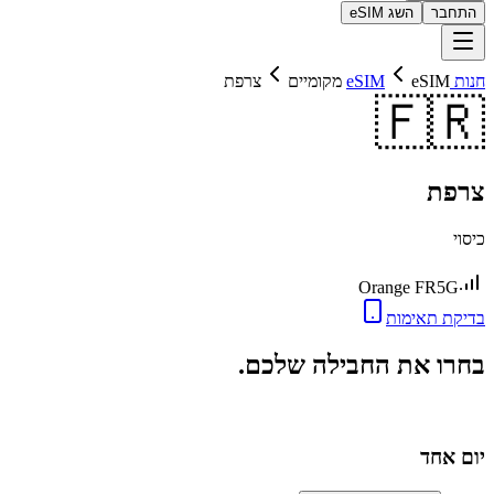
התחבר
השג eSIM
חנות eSIM
eSIM מקומיים
צרפת
🇫🇷
צרפת
כיסוי
Orange FR
5G
בדיקת תאימות
בחרו את החבילה שלכם.
יום אחד