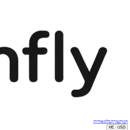
חנות
עזרה
בלוג
אודות
HE · USD