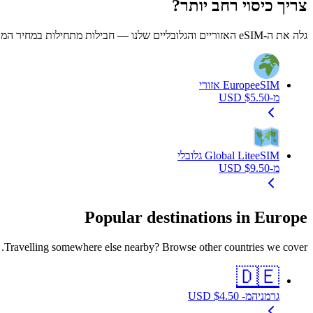
צריך כיסוי רחב יותר?
גלה את ה-eSIM האזוריים והגלובליים שלנו — חבילות מתחילות במחיר המוצג.
eSIM אזורי
Europe
מ-
5.50
$
USD
eSIM גלובלי
Global Lite
מ-
9.50
$
USD
Popular destinations in Europe
Travelling somewhere else nearby? Browse other countries we cover.
🇩🇪
גרמניה
מ-
4.50
$
USD