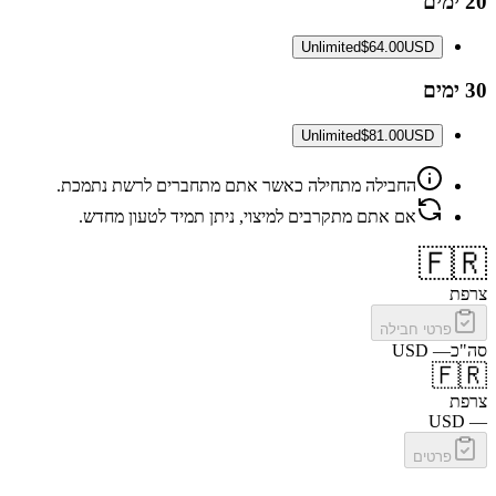
20 ימים
Unlimited
$64.00
USD
30 ימים
Unlimited
$81.00
USD
החבילה מתחילה כאשר אתם מתחברים לרשת נתמכת.
אם אתם מתקרבים למיצוי, ניתן תמיד לטעון מחדש.
🇫🇷
צרפת
פרטי חבילה
סה"כ
—
USD
🇫🇷
צרפת
USD
—
פרטים